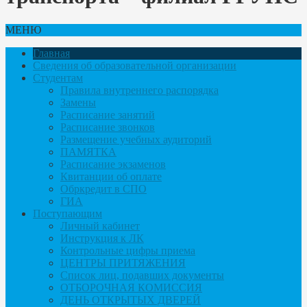
МЕНЮ
Главная
Сведения об образовательной организации
Студентам
Правила внутреннего распорядка
Замены
Расписание занятий
Расписание звонков
Размещение учебных аудиторий
ПАМЯТКА
Расписание экзаменов
Квитанции об оплате
Обркредит в СПО
ГИА
Поступающим
Личный кабинет
Инструкция к ЛК
Контрольные цифры приема
ЦЕНТРЫ ПРИТЯЖЕНИЯ
Список лиц, подавших документы
ОТБОРОЧНАЯ КОМИССИЯ
ДЕНЬ ОТКРЫТЫХ ДВЕРЕЙ