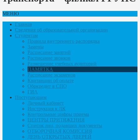
МЕНЮ
Главная
Сведения об образовательной организации
Студентам
Правила внутреннего распорядка
Замены
Расписание занятий
Расписание звонков
Размещение учебных аудиторий
ПАМЯТКА
Расписание экзаменов
Квитанции об оплате
Обркредит в СПО
ГИА
Поступающим
Личный кабинет
Инструкция к ЛК
Контрольные цифры приема
ЦЕНТРЫ ПРИТЯЖЕНИЯ
Список лиц, подавших документы
ОТБОРОЧНАЯ КОМИССИЯ
ДЕНЬ ОТКРЫТЫХ ДВЕРЕЙ