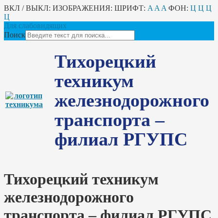
ВКЛ / ВЫКЛ:
ИЗОБРАЖЕНИЯ:
ШРИФТ:
A
A
A
ФОН:
Ц
Ц
Ц
Ц
Для слабовидящих
Поиск
Тихорецкий
техникум
железнодорожного
транспорта –
филиал РГУПС
Тихорецкий техникум
железнодорожного
транспорта – филиал РГУПС