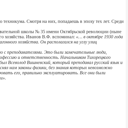
 техникума. Смотря на них, попадаешь в эпоху тех лет. Среди
вательной школы № 35 имени Октябрьской революции (ныне
го хозяйства. Иванов В.Ф. вспоминал:
«… в октябре 1930 года
гонного хозяйства. Он располагался на углу улиц
ло с преподавателями. Это были замечательные люди,
рофессию и ответственность. Начальником Тихорецкого
ыл Всеволод Вишневский, который преподавал русский язык и
снял нам законы физики, без знания которых невозможно
ровать его, правильно эксплуатировать. Все они были
и».