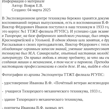
Информация о материале
Автор:
Воярж Е.В.
Создано: 04 марта 2025
В Экспозиционном центре техникума бережно хранятся докумен
воспоминаний первых выпускников, есть и воспоминания В.Ф.
Виктор Фёдорович Иванов поступил в наш техникум в 1933 
это корпус №1 ТТЖТ-филиала РГУПС). И успешно сдав экзамен
в Тихорецке, на базе фабричного заводского училища, был откр
Красноармейской и Угольной. В одном здании шли занятия, в 
Рассказывая о своих преподавателях, Виктор Фёдорович с тепл
обладающие огромным запасом знаний, умевшие заинтересоват
техникума был М.А. Сакварелидзе, опытный наставник молодёж
литературу. Он привил любовь к этому предмету, за что мы е
создания машин и механизмов, в том числе и паровоза. Препод
настоящими профессионалами в своём деле. И мы, выйдя в «боль
Фотографии из архива Экспоцентра ТТЖТ-филиала РГУПС:
- удостоверение Иванова В.Ф. «Почётный ветеран железнодор
- учащиеся Тихорецкого механического техникума, 1933 г.,
- здание Тихорецкого механического техникума,
- портреты Иванова В.Ф. разных лет.