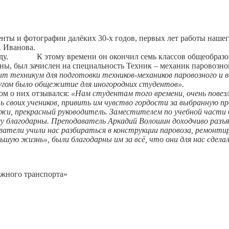
ты и фотографии далёких 30-х годов, первых лет работы нашего
 Иванова.
году. К этому времени он окончил семь классов общеобразо
ы, был зачислен на специальность Техник – механик паровозно
ыт техникум для подготовки техников-механиков паровозного и ва
другом было общежитие для иногородних студентов».
ом о них отзывался:
«Нам студентам того времени, очень повез
ь своих учеников, привить им чувство гордости за выбранную п
и, прекрасный руководитель. Заместителем по учебной части б
му благодарны. Преподаватель Аркадий Волошин доходчиво разъя
аватели учили нас разбираться в конструкции паровоза, ремонти
шую жизнь», были благодарны им за всё, что они для нас сделал
ожного транспорта»