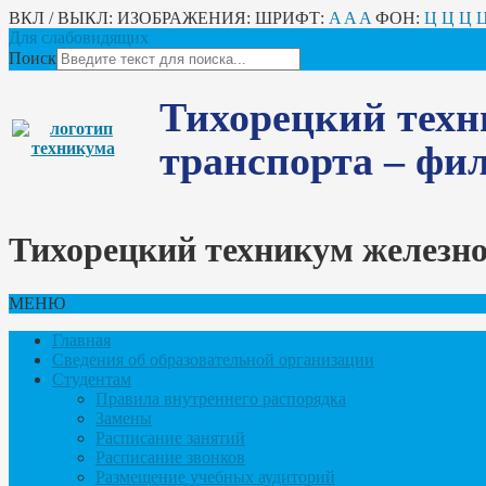
ВКЛ / ВЫКЛ:
ИЗОБРАЖЕНИЯ:
ШРИФТ:
A
A
A
ФОН:
Ц
Ц
Ц
Для слабовидящих
Поиск
Тихорецкий техн
транспорта – ф
Тихорецкий техникум железн
МЕНЮ
Главная
Сведения об образовательной организации
Студентам
Правила внутреннего распорядка
Замены
Расписание занятий
Расписание звонков
Размещение учебных аудиторий