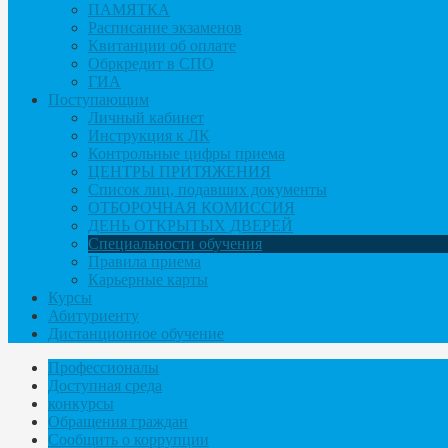
ПАМЯТКА
Расписание экзаменов
Квитанции об оплате
Обркредит в СПО
ГИА
Поступающим
Личный кабинет
Инструкция к ЛК
Контрольные цифры приема
ЦЕНТРЫ ПРИТЯЖЕНИЯ
Список лиц, подавших документы
ОТБОРОЧНАЯ КОМИССИЯ
ДЕНЬ ОТКРЫТЫХ ДВЕРЕЙ
Специальности обучения
Правила приема
Карьерные карты
Курсы
Абитуриенту
Дистанционное обучение
Профессионалы
Доступная среда
конкурсы
Обращения граждан
Сообщить о коррупции