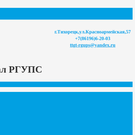
г.Тихорецк,ул.Красноармейская,57
+7(86196)6-20-03
ttgt-rgups@yandex.ru
иал РГУПС