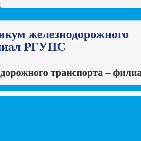
Ц
икум железнодорожного
илиал РГУПС
одорожного транспорта – фил