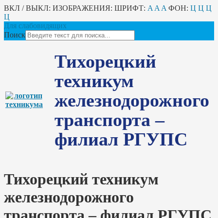
ВКЛ / ВЫКЛ:
ИЗОБРАЖЕНИЯ:
ШРИФТ:
A
A
A
ФОН:
Ц
Ц
Ц
Ц
Для слабовидящих
Поиск
Тихорецкий
техникум
железнодорожного
транспорта –
филиал РГУПС
Тихорецкий техникум
железнодорожного
транспорта – филиал РГУПС