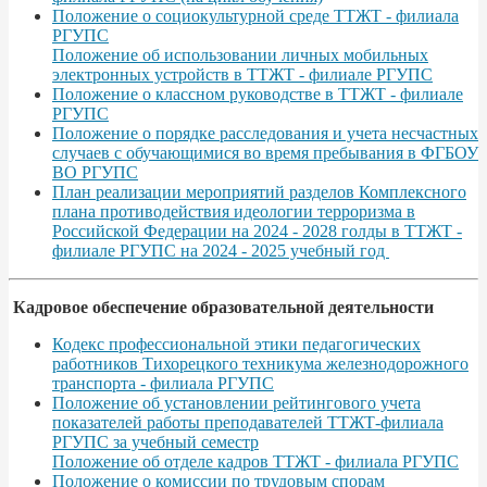
Положение о социокультурной среде ТТЖТ - филиала
РГУПС
Положение об использовании личных мобильных
электронных устройств в ТТЖТ - филиале РГУПС
Положение о классном руководстве в ТТЖТ - филиале
РГУПС
Положение о порядке расследования и учета несчастных
случаев с обучающимися во время пребывания в ФГБОУ
ВО РГУПС
План реализации мероприятий разделов Комплексного
плана противодействия идеологии терроризма в
Российской Федерации на 2024 - 2028 голды в ТТЖТ -
филиале РГУПС на 2024 - 2025 учебный год
Кадровое обеспечение образовательной деятельности
Кодекс профессиональной этики педагогических
работников Тихорецкого техникума железнодорожного
транспорта - филиала РГУПС
Положение об установлении рейтингового учета
показателей работы преподавателей ТТЖТ-филиала
РГУПС за учебный семестр
Положение об отделе кадров ТТЖТ - филиала РГУПС
Положение о комиссии по трудовым спорам