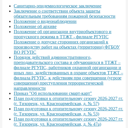
Санитарно-эпидемиологическое заключение
Заключение о соответствии объекта защиты
обязательным требованиям пожарной безопасности
Положение о видеонаблюдении
Положение об архиве
Положение об организации внутриобъектового и
пропускного режима в ТТЖТ - филиале РГУПС
Положение о допуске сторонних организаций к
производству работ на объектах (территории) ФГБОУ
ВО РГУПС
Порядок действий административного,
преподавательского состава и обучающихся в ТТЖТ –
филиале РГУПС, работников охранной организации и
иных лиц, задействованных в охране объектов ТТЖТ –
филиала РГУПС, к действиям при совершении (угрозе
совершения) преступления террористической
направленности
Приказ "Об использовании смарт-карт"
План подготовки к отопительному сезону 2026-2027 гг.
(г. Тихорецк, ул. Красноармейская, д. № 57)
План подготовки к отопительному сезону 2026-2027 гг.
(г. Тихорецк, ул. Красноармейская, д. № 53)
План подготовки к отопительному сезону 2026-2027 гг.
(г. Тихорецк, ул. Красноармейская, д. № 47а)