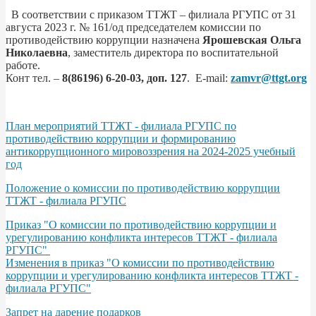
В соответствии с приказом ТТЖТ – филиала РГУПС от 31
августа 2023 г. № 161/од председателем комиссии по
противодействию коррупции назначена
Ярошевская Ольга
Николаевна
, заместитель директора по воспитательной
работе.
Конт тел. –
8(86196) 6-20-03, доп. 127
. E-mail:
zamvr@ttgt.org
План мероприятий ТТЖТ - филиала РГУПС по
противодействию коррупции и формированию
антикоррупционного мировоззрения на 2024-2025 учебный
год
Положение о комиссии по противодействию коррупции
ТТЖТ - филиала РГУПС
Приказ "О комиссии по противодействию коррупции и
урегулированию конфликта интересов ТТЖТ - филиала
РГУПС"
Изменения в приказ "О комиссии по противодействию
коррупции и урегулированию конфликта интересов ТТЖТ -
филиала РГУПС"
Запрет на дарение подарков