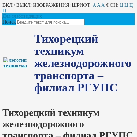
ВКЛ / ВЫКЛ:
ИЗОБРАЖЕНИЯ:
ШРИФТ:
A
A
A
ФОН:
Ц
Ц
Ц
Ц
Для слабовидящих
Поиск
Тихорецкий
техникум
железнодорожного
транспорта –
филиал РГУПС
Тихорецкий техникум
железнодорожного
транспорта – филиал РГУПС