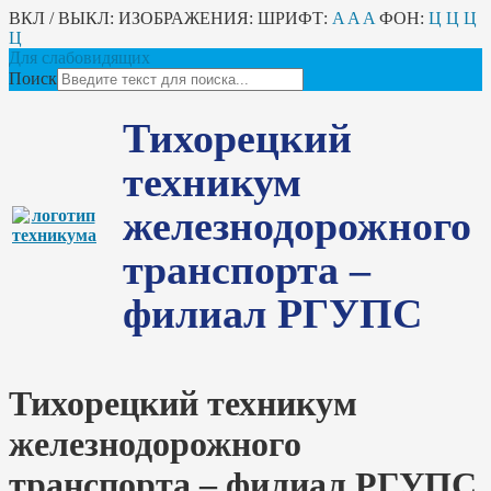
ВКЛ / ВЫКЛ:
ИЗОБРАЖЕНИЯ:
ШРИФТ:
A
A
A
ФОН:
Ц
Ц
Ц
Ц
Для слабовидящих
Поиск
Тихорецкий
техникум
железнодорожного
транспорта –
филиал РГУПС
Тихорецкий техникум
железнодорожного
транспорта – филиал РГУПС