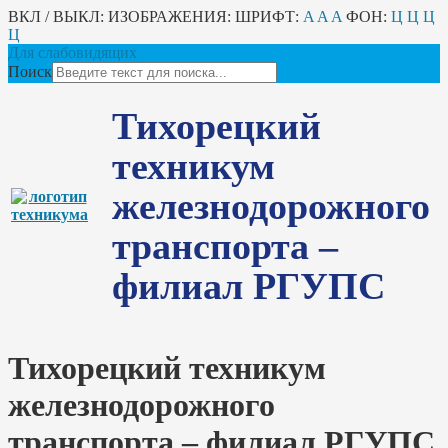
ВКЛ / ВЫКЛ:
ИЗОБРАЖЕНИЯ:
ШРИФТ:
A
A
A
ФОН:
Ц
Ц
Ц
Ц
Для слабовидящих
Поиск
Тихорецкий
техникум
железнодорожного
транспорта –
филиал РГУПС
Тихорецкий техникум
железнодорожного
транспорта – филиал РГУПС