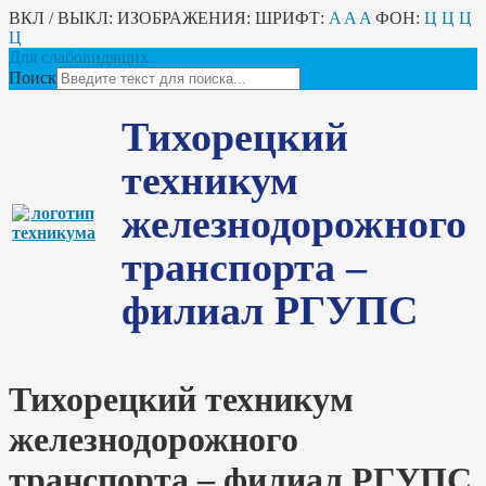
ВКЛ / ВЫКЛ:
ИЗОБРАЖЕНИЯ:
ШРИФТ:
A
A
A
ФОН:
Ц
Ц
Ц
Ц
Для слабовидящих
Поиск
Тихорецкий
техникум
железнодорожного
транспорта –
филиал РГУПС
Тихорецкий техникум
железнодорожного
транспорта – филиал РГУПС