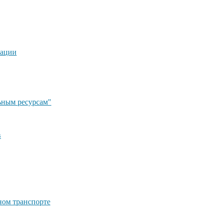
рации
ьным ресурсам"
в
ном транспорте