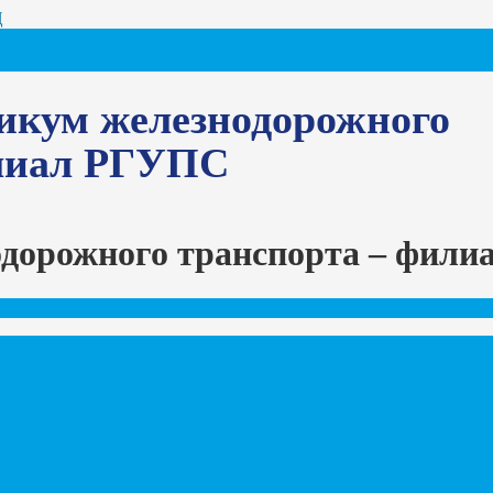
Ц
икум железнодорожного
илиал РГУПС
одорожного транспорта – фил