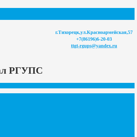
г.Тихорецк,ул.Красноармейская,57
+7(86196)6-20-03
ttgt-rgups@yandex.ru
иал РГУПС