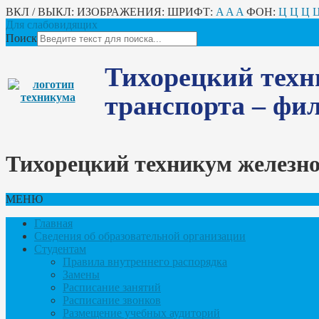
ВКЛ / ВЫКЛ:
ИЗОБРАЖЕНИЯ:
ШРИФТ:
A
A
A
ФОН:
Ц
Ц
Ц
Для слабовидящих
Поиск
Тихорецкий техн
транспорта – ф
Тихорецкий техникум железн
МЕНЮ
Главная
Сведения об образовательной организации
Студентам
Правила внутреннего распорядка
Замены
Расписание занятий
Расписание звонков
Размещение учебных аудиторий