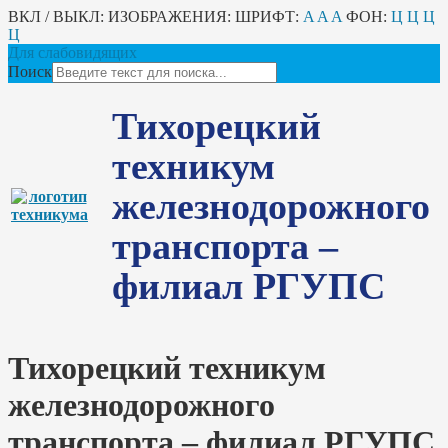
ВКЛ / ВЫКЛ:
ИЗОБРАЖЕНИЯ:
ШРИФТ:
A
A
A
ФОН:
Ц
Ц
Ц
Ц
Для слабовидящих
Поиск
Тихорецкий
техникум
железнодорожного
транспорта –
филиал РГУПС
Тихорецкий техникум
железнодорожного
транспорта – филиал РГУПС