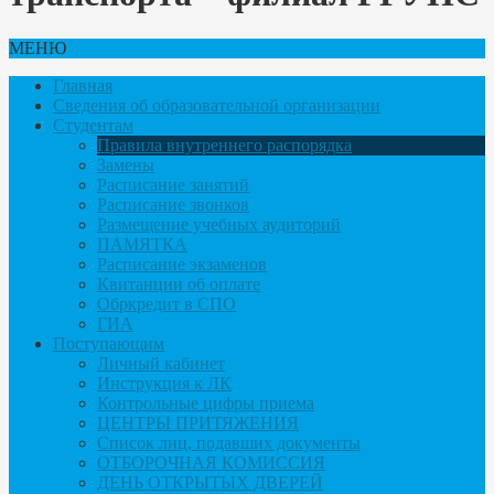
МЕНЮ
Главная
Сведения об образовательной организации
Студентам
Правила внутреннего распорядка
Замены
Расписание занятий
Расписание звонков
Размещение учебных аудиторий
ПАМЯТКА
Расписание экзаменов
Квитанции об оплате
Обркредит в СПО
ГИА
Поступающим
Личный кабинет
Инструкция к ЛК
Контрольные цифры приема
ЦЕНТРЫ ПРИТЯЖЕНИЯ
Список лиц, подавших документы
ОТБОРОЧНАЯ КОМИССИЯ
ДЕНЬ ОТКРЫТЫХ ДВЕРЕЙ