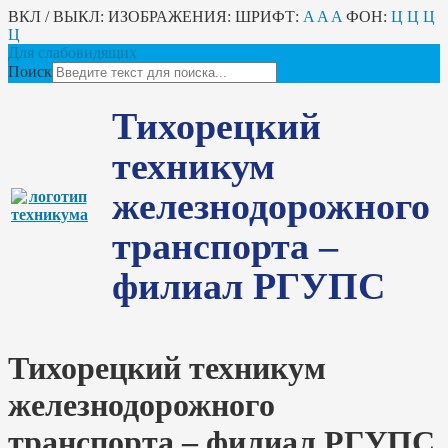
ВКЛ / ВЫКЛ:
ИЗОБРАЖЕНИЯ:
ШРИФТ:
A
A
A
ФОН:
Ц
Ц
Ц
Ц
Для слабовидящих
Поиск
Тихорецкий
техникум
железнодорожного
транспорта –
филиал РГУПС
Тихорецкий техникум
железнодорожного
транспорта – филиал РГУПС