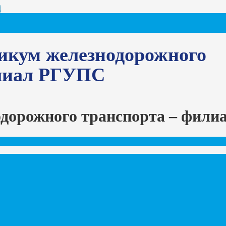
Ц
икум железнодорожного
илиал РГУПС
одорожного транспорта – фил