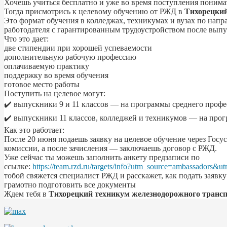
Хочешь учиться бесплатно и уже во время поступления понимат
Тогда присмотрись к целевому обучению от РЖД в
Тихорецкий
Это формат обучения в колледжах, техникумах и вузах по напр
работодателя с гарантированным трудоустройством после выпу
Что это дает:
две стипендии при хорошей успеваемости
дополнительную рабочую профессию
оплачиваемую практику
поддержку во время обучения
готовое место работы
Поступить на целевое могут:
✔️ выпускники 9 и 11 классов — на программы среднего профе
✔️ выпускники 11 классов, колледжей и техникумов — на про
Как это работает:
После 20 июня подаешь заявку на целевое обучение через Госу
комиссии, а после зачисления — заключаешь договор с РЖД.
Уже сейчас ты можешь заполнить анкету предзаписи по
ссылке:
https://team.rzd.ru/targets/info?utm_source=ambassadors&
тобой свяжется специалист РЖД и расскажет, как подать заявку
грамотно подготовить все документы
Ждем тебя в
Тихорецкий техникум железнодорожного транс