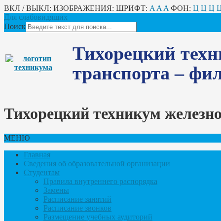
ВКЛ / ВЫКЛ:
ИЗОБРАЖЕНИЯ:
ШРИФТ:
A
A
A
ФОН:
Ц
Ц
Ц
Для слабовидящих
Поиск
Тихорецкий техн
транспорта – ф
Тихорецкий техникум железн
МЕНЮ
Главная
Сведения об образовательной организации
Студентам
Правила внутреннего распорядка
Замены
Расписание занятий
Расписание звонков
Размещение учебных аудиторий