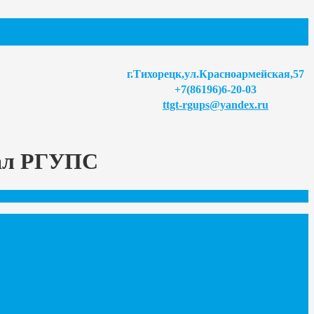
г.Тихорецк,ул.Красноармейская,57
+7(86196)6-20-03
ttgt-rgups@yandex.ru
иал РГУПС