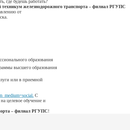
ь, где будешь работать?
 техникум железнодорожного транспорта – филиал РГУПС
авлению от
ска.
ссионального образования
граммы высшего образования
слуги или в приемной
utm_medium=social.
С
 на целевое обучение и
порта – филиал РГУПС
!