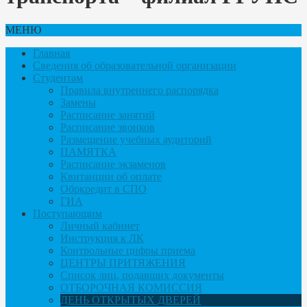
МЕНЮ
Главная
Сведения об образовательной организации
Студентам
Правила внутреннего распорядка
Замены
Расписание занятий
Расписание звонков
Размещение учебных аудиторий
ПАМЯТКА
Расписание экзаменов
Квитанции об оплате
Обркредит в СПО
ГИА
Поступающим
Личный кабинет
Инструкция к ЛК
Контрольные цифры приема
ЦЕНТРЫ ПРИТЯЖЕНИЯ
Список лиц, подавших документы
ОТБОРОЧНАЯ КОМИССИЯ
ДЕНЬ ОТКРЫТЫХ ДВЕРЕЙ