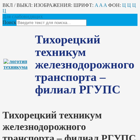
ВКЛ / ВЫКЛ:
ИЗОБРАЖЕНИЯ:
ШРИФТ:
A
A
A
ФОН:
Ц
Ц
Ц
Ц
Для слабовидящих
Поиск
Тихорецкий
техникум
железнодорожного
транспорта –
филиал РГУПС
Тихорецкий техникум
железнодорожного
транспорта – филиал РГУПС