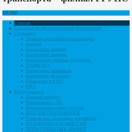
МЕНЮ
Главная
Сведения об образовательной организации
Студентам
Правила внутреннего распорядка
Замены
Расписание занятий
Расписание звонков
Размещение учебных аудиторий
ПАМЯТКА
Расписание экзаменов
Квитанции об оплате
Обркредит в СПО
ГИА
Поступающим
Личный кабинет
Инструкция к ЛК
Контрольные цифры приема
ЦЕНТРЫ ПРИТЯЖЕНИЯ
Список лиц, подавших документы
ОТБОРОЧНАЯ КОМИССИЯ
ДЕНЬ ОТКРЫТЫХ ДВЕРЕЙ