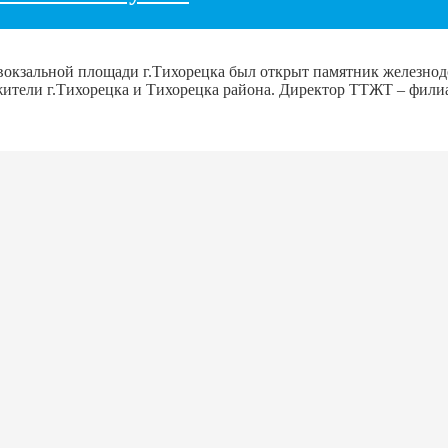
ривокзальной площади г.Тихорецка был открыт памятник железн
 жители г.Тихорецка и Тихорецка района. Директор ТТЖТ – фил