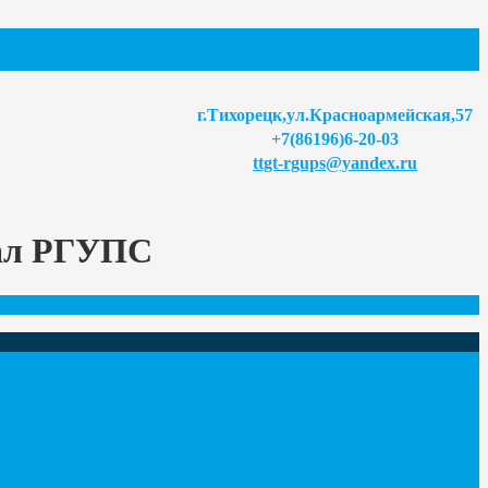
г.Тихорецк,ул.Красноармейская,57
+7(86196)6-20-03
ttgt-rgups@yandex.ru
иал РГУПС