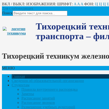
ВКЛ / ВЫКЛ:
ИЗОБРАЖЕНИЯ:
ШРИФТ:
A
A
A
ФОН:
Ц
Ц
Ц
Для слабовидящих
Поиск
Тихорецкий техн
транспорта – ф
Тихорецкий техникум железн
МЕНЮ
Главная
Сведения об образовательной организации
Студентам
Правила внутреннего распорядка
Замены
Расписание занятий
Расписание звонков
Размещение учебных аудиторий