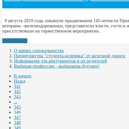
9 августа 2019 года, накануне празднования 145-летия на П
ветераны –железнодорожники, представители власти, гости и
присутствовали на торжественном мероприятии.
Подробнее...
О наших специальностях
Преимущества "студента-целевика" от железной дороги
Информация для абитуриентов и их родителей
Выбирая профессию - выбираешь будущее!
В начало
Назад
341
342
343
...
345
346
347
348
349