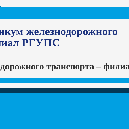
Ц
икум железнодорожного
илиал РГУПС
одорожного транспорта – фил