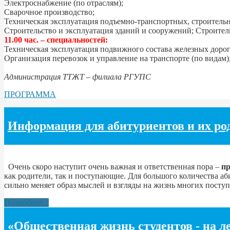
Электроснабжение (по отраслям);
Сварочное производство;
Техническая эксплуатация подъемно-транспортных, строительн
Строительство и эксплуатация зданий и сооружений; Строитель
11.00 час. – специальностей:
Техническая эксплуатация подвижного состава железных дорог 
Организация перевозок и управление на транспорте (по видам)
Администрация ТТЖТ – филиала РГУПС
ПРОГРАММА
Информация для абитуриентов и их ро
Очень скоро наступит очень важная и ответственная пора –
пр
как родители, так и поступающие. Для большого количества аб
сильно меняет образ мыслей и взгляды на жизнь многих пост
Подробнее...
«Общественная жизнь студентов - на л