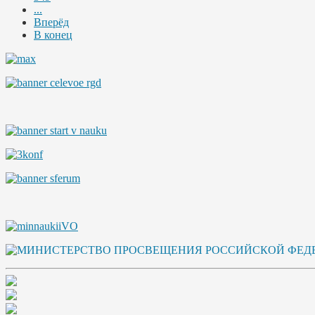
...
Вперёд
В конец