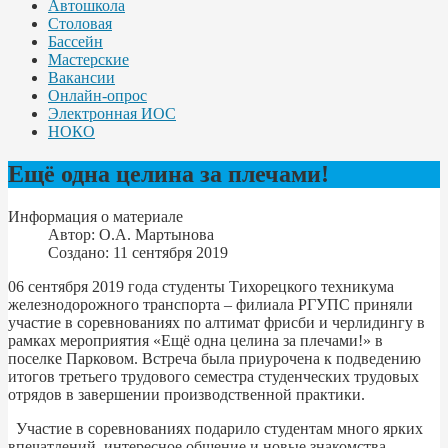
Автошкола
Столовая
Бассейн
Мастерские
Вакансии
Онлайн-опрос
Электронная ИОС
НОКО
Ещё одна целина за плечами!
Информация о материале
Автор:
О.А. Мартынова
Создано: 11 сентября 2019
06 сентября 2019 года студенты Тихорецкого техникума
железнодорожного транспорта – филиала РГУПС приняли
участие в соревнованиях по алтимат фрисби и черлидингу в
рамках мероприятия «Ещё одна целина за плечами!» в
поселке Парковом. Встреча была приурочена к подведению
итогов третьего трудового семестра студенческих трудовых
отрядов в завершении производственной практики.
Участие в соревнованиях подарило студентам много ярких
впечатлений, интересное общение и новые знакомства.