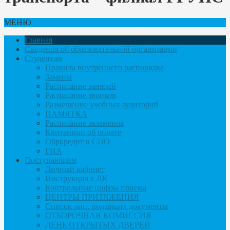
МЕНЮ
Главная
Сведения об образовательной организации
Студентам
Правила внутреннего распорядка
Замены
Расписание занятий
Расписание звонков
Размещение учебных аудиторий
ПАМЯТКА
Расписание экзаменов
Квитанции об оплате
Обркредит в СПО
ГИА
Поступающим
Личный кабинет
Инструкция к ЛК
Контрольные цифры приема
ЦЕНТРЫ ПРИТЯЖЕНИЯ
Список лиц, подавших документы
ОТБОРОЧНАЯ КОМИССИЯ
ДЕНЬ ОТКРЫТЫХ ДВЕРЕЙ