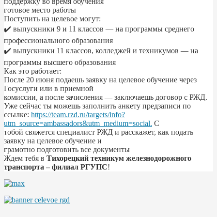
поддержку во время обучения
готовое место работы
Поступить на целевое могут:
✔️ выпускники 9 и 11 классов — на программы среднего
профессионального образования
✔️ выпускники 11 классов, колледжей и техникумов — на
программы высшего образования
Как это работает:
После 20 июня подаешь заявку на целевое обучение через
Госуслуги или в приемной
комиссии, а после зачисления — заключаешь договор с РЖД.
Уже сейчас ты можешь заполнить анкету предзаписи по
ссылке:
https://team.rzd.ru/targets/info?
utm_source=ambassadors&utm_medium=social.
С
тобой свяжется специалист РЖД и расскажет, как подать
заявку на целевое обучение и
грамотно подготовить все документы
Ждем тебя в
Тихорецкий техникум железнодорожного
транспорта – филиал РГУПС
!