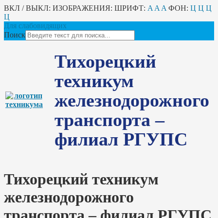
ВКЛ / ВЫКЛ:
ИЗОБРАЖЕНИЯ:
ШРИФТ:
A
A
A
ФОН:
Ц
Ц
Ц
Ц
Для слабовидящих
Поиск
Тихорецкий
техникум
железнодорожного
транспорта –
филиал РГУПС
Тихорецкий техникум
железнодорожного
транспорта – филиал РГУПС