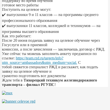
поддержку во время обучения
готовое место работы
Поступить на целевое могут:
✔️ выпускники 9 и 11 классов — на программы среднего
профессионального образования
✔️ выпускники 11 классов, колледжей и техникумов — на
программы высшего образования
Как это работает:
После 20 июня подаешь заявку на целевое обучение через
Госуслуги или в приемной
комиссии, а после зачисления — заключаешь договор с РЖД.
Уже сейчас ты можешь заполнить анкету предзаписи по
ссылке:
https://team.rzd.ru/targets/info?
utm_source=ambassadors&utm_medium=social.
С
тобой свяжется специалист РЖД и расскажет, как подать
заявку на целевое обучение и
грамотно подготовить все документы
Ждем тебя в
Тихорецкий техникум железнодорожного
транспорта – филиал РГУПС
!