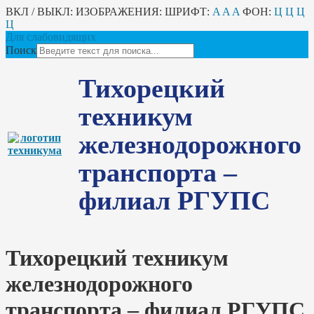
ВКЛ / ВЫКЛ:
ИЗОБРАЖЕНИЯ:
ШРИФТ:
A
A
A
ФОН:
Ц
Ц
Ц
Ц
Для слабовидящих
Поиск
Тихорецкий
техникум
железнодорожного
транспорта –
филиал РГУПС
Тихорецкий техникум
железнодорожного
транспорта – филиал РГУПС