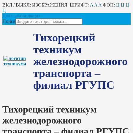
ВКЛ / ВЫКЛ:
ИЗОБРАЖЕНИЯ:
ШРИФТ:
A
A
A
ФОН:
Ц
Ц
Ц
Ц
Для слабовидящих
Поиск
Тихорецкий
техникум
железнодорожного
транспорта –
филиал РГУПС
Тихорецкий техникум
железнодорожного
транспорта – филиал РГУПС