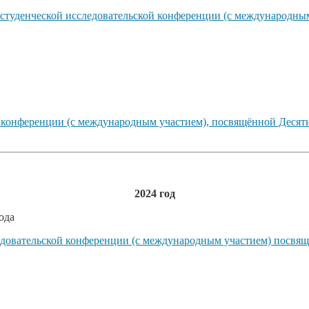
 студенческой исследовательской конференции (с международны
й конференции (с международным участием), посвящённой Десят
2024 год
ода
едовательской конференции (с международным участием) посвящ