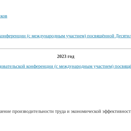
ков
й конференции (с международным участием) посвящённой Десят
2023 год
довательской конференции (с международным участием) посвящ
шение производительности труда и экономической эффективност