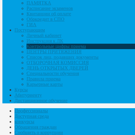
ПАМЯТКА
Расписание экзаменов
Квитанции об оплате
Обркредит в СПО
ГИА
Поступающим
Личный кабинет
Инструкция к ЛК
Контрольные цифры приема
ЦЕНТРЫ ПРИТЯЖЕНИЯ
Список лиц, подавших документы
ОТБОРОЧНАЯ КОМИССИЯ
ДЕНЬ ОТКРЫТЫХ ДВЕРЕЙ
Специальности обучения
Правила приема
Карьерные карты
Курсы
Абитуриенту
Дистанционное обучение
Профессионалы
Доступная среда
конкурсы
Обращения граждан
Сообщить о коррупции