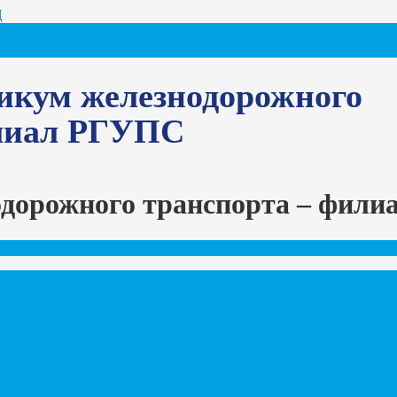
Ц
икум железнодорожного
илиал РГУПС
одорожного транспорта – фил