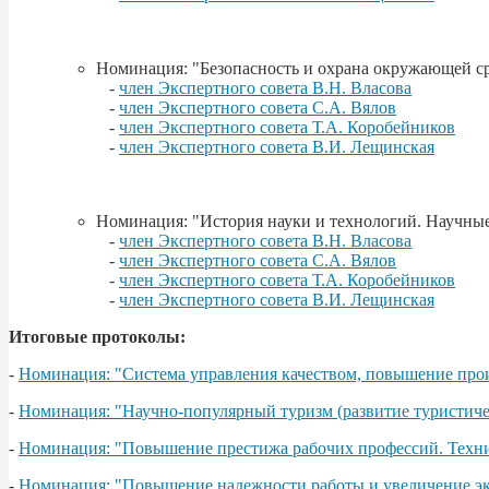
Номинация: "Безопасность и охрана окружающей с
-
член Экспертного совета В.Н. Власова
-
член Экспертного совета С.А. Вялов
-
член Экспертного совета Т.А. Коробейников
-
член Экспертного совета В.И. Лещинская
Номинация: "История науки и технологий. Научны
-
член Экспертного совета В.Н. Власова
-
член Экспертного совета С.А. Вялов
-
член Экспертного совета Т.А. Коробейников
-
член Экспертного совета В.И. Лещинская
Итоговые протоколы:
-
Номинация: "Система управления качеством, повышение прои
-
Номинация: "Научно-популярный туризм (развитие туристич
-
Номинация: "Повышение престижа рабочих профессий. Технич
-
Номинация: "Повышение надежности работы и увеличение эк