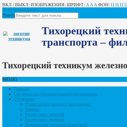
ВКЛ / ВЫКЛ:
ИЗОБРАЖЕНИЯ:
ШРИФТ:
A
A
A
ФОН:
Ц
Ц
Ц
Для слабовидящих
Поиск
Тихорецкий техн
транспорта – ф
Тихорецкий техникум железн
МЕНЮ
Главная
Сведения об образовательной организации
Студентам
Правила внутреннего распорядка
Замены
Расписание занятий
Расписание звонков
Размещение учебных аудиторий