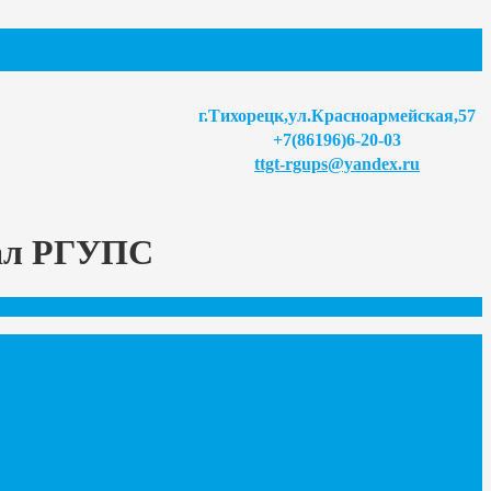
г.Тихорецк,ул.Красноармейская,57
+7(86196)6-20-03
ttgt-rgups@yandex.ru
иал РГУПС