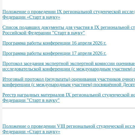
Положение о проведении IX региональной студенческой иссле
Федерации «Старт в науку»
Список подавших документы для участия в IX региональной с
Российской Федерации "Старт в науку"
Программа работы конференции 16 апреля 2026 г.
Программа работы конференции 17 апреля 2026 г.
Протокол заседания экспертной экспертной комиссии оценива
исследовательской конференции (с международным участием) 
Итоговый протокол (результаты) оценивания участников очно
конференции (с международным участием) посвящённой Десяти
Реестр наградных материалов IХ региональной студенческой 
Федерации "Старт в науку"
Положение о проведении VIII региональной студенческой исс
Федерации «Старт в науку»