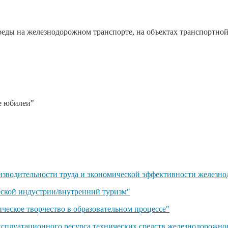
реды на железнодорожном транспорте, на объектах транспортно
е юбилеи"
зводительности труда и экономической эффективности железно
еской индустрии/внутренний туризм"
еское творчество в образовательном процессе"
сплуатационного ресурса технических средств железнодорожног