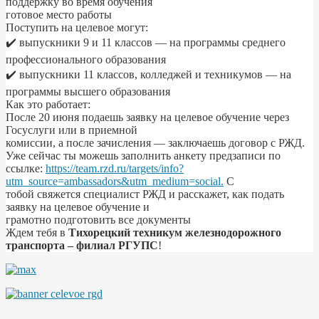
поддержку во время обучения
готовое место работы
Поступить на целевое могут:
✔️ выпускники 9 и 11 классов — на программы среднего
профессионального образования
✔️ выпускники 11 классов, колледжей и техникумов — на
программы высшего образования
Как это работает:
После 20 июня подаешь заявку на целевое обучение через
Госуслуги или в приемной
комиссии, а после зачисления — заключаешь договор с РЖД.
Уже сейчас ты можешь заполнить анкету предзаписи по
ссылке:
https://team.rzd.ru/targets/info?
utm_source=ambassadors&utm_medium=social.
С
тобой свяжется специалист РЖД и расскажет, как подать
заявку на целевое обучение и
грамотно подготовить все документы
Ждем тебя в
Тихорецкий техникум железнодорожного
транспорта – филиал РГУПС
!