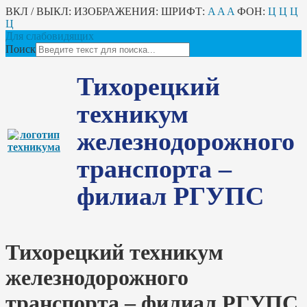
ВКЛ / ВЫКЛ:
ИЗОБРАЖЕНИЯ:
ШРИФТ:
A
A
A
ФОН:
Ц
Ц
Ц
Ц
Для слабовидящих
Поиск
Тихорецкий
техникум
железнодорожного
транспорта –
филиал РГУПС
Тихорецкий техникум
железнодорожного
транспорта – филиал РГУПС