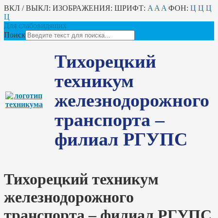
ВКЛ / ВЫКЛ:
ИЗОБРАЖЕНИЯ:
ШРИФТ:
A
A
A
ФОН:
Ц
Ц
Ц
Ц
Для слабовидящих
Поиск
Тихорецкий
техникум
железнодорожного
транспорта –
филиал РГУПС
Тихорецкий техникум
железнодорожного
транспорта – филиал РГУПС