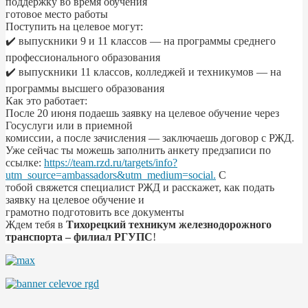
поддержку во время обучения
готовое место работы
Поступить на целевое могут:
✔️ выпускники 9 и 11 классов — на программы среднего
профессионального образования
✔️ выпускники 11 классов, колледжей и техникумов — на
программы высшего образования
Как это работает:
После 20 июня подаешь заявку на целевое обучение через
Госуслуги или в приемной
комиссии, а после зачисления — заключаешь договор с РЖД.
Уже сейчас ты можешь заполнить анкету предзаписи по
ссылке:
https://team.rzd.ru/targets/info?
utm_source=ambassadors&utm_medium=social.
С
тобой свяжется специалист РЖД и расскажет, как подать
заявку на целевое обучение и
грамотно подготовить все документы
Ждем тебя в
Тихорецкий техникум железнодорожного
транспорта – филиал РГУПС
!