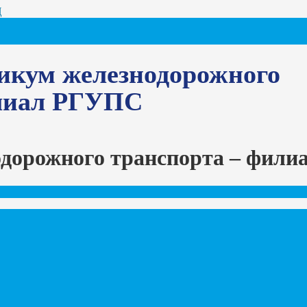
Ц
икум железнодорожного
илиал РГУПС
одорожного транспорта – фил