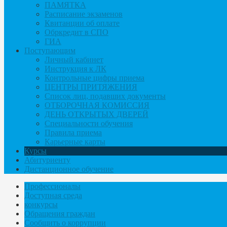
ПАМЯТКА
Расписание экзаменов
Квитанции об оплате
Обркредит в СПО
ГИА
Поступающим
Личный кабинет
Инструкция к ЛК
Контрольные цифры приема
ЦЕНТРЫ ПРИТЯЖЕНИЯ
Список лиц, подавших документы
ОТБОРОЧНАЯ КОМИССИЯ
ДЕНЬ ОТКРЫТЫХ ДВЕРЕЙ
Специальности обучения
Правила приема
Карьерные карты
Курсы
Абитуриенту
Дистанционное обучение
Профессионалы
Доступная среда
конкурсы
Обращения граждан
Сообщить о коррупции