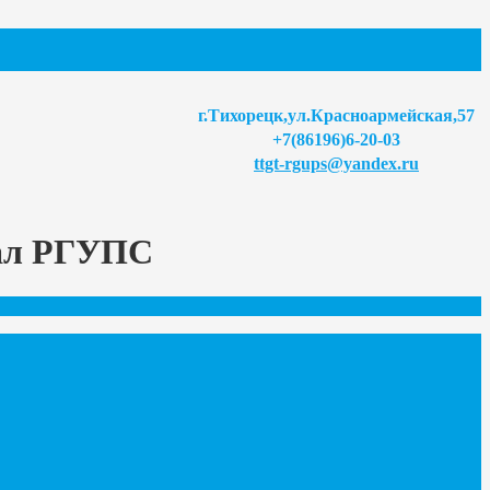
г.Тихорецк,ул.Красноармейская,57
+7(86196)6-20-03
ttgt-rgups@yandex.ru
иал РГУПС