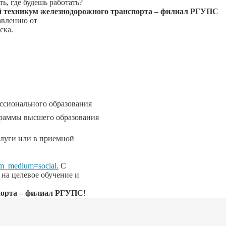
ь, где будешь работать?
 техникум железнодорожного транспорта – филиал РГУПС
авлению от
ска.
ссионального образования
граммы высшего образования
слуги или в приемной
utm_medium=social.
С
 на целевое обучение и
порта – филиал РГУПС
!