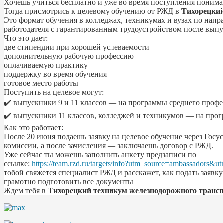
Хочешь учиться бесплатно и уже во время поступления понимат
Тогда присмотрись к целевому обучению от РЖД в
Тихорецкий
Это формат обучения в колледжах, техникумах и вузах по напр
работодателя с гарантированным трудоустройством после выпу
Что это дает:
две стипендии при хорошей успеваемости
дополнительную рабочую профессию
оплачиваемую практику
поддержку во время обучения
готовое место работы
Поступить на целевое могут:
✔️ выпускники 9 и 11 классов — на программы среднего профе
✔️ выпускники 11 классов, колледжей и техникумов — на про
Как это работает:
После 20 июня подаешь заявку на целевое обучение через Госу
комиссии, а после зачисления — заключаешь договор с РЖД.
Уже сейчас ты можешь заполнить анкету предзаписи по
ссылке:
https://team.rzd.ru/targets/info?utm_source=ambassadors&
тобой свяжется специалист РЖД и расскажет, как подать заявку
грамотно подготовить все документы
Ждем тебя в
Тихорецкий техникум железнодорожного транс