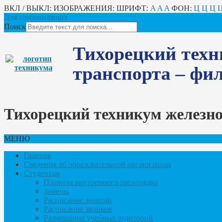
ВКЛ / ВЫКЛ:
ИЗОБРАЖЕНИЯ:
ШРИФТ:
A
A
A
ФОН:
Ц
Ц
Ц
Для слабовидящих
Поиск
Тихорецкий техн
транспорта – ф
Тихорецкий техникум железн
МЕНЮ
Главная
Сведения об образовательной организации
Студентам
Правила внутреннего распорядка
Замены
Расписание занятий
Расписание звонков
Размещение учебных аудиторий