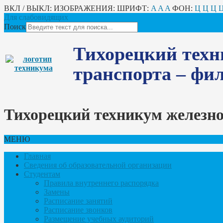
ВКЛ / ВЫКЛ:
ИЗОБРАЖЕНИЯ:
ШРИФТ:
A
A
A
ФОН:
Ц
Ц
Ц
Для слабовидящих
Поиск
Тихорецкий техн
транспорта – ф
Тихорецкий техникум железн
МЕНЮ
Главная
Сведения об образовательной организации
Студентам
Правила внутреннего распорядка
Замены
Расписание занятий
Расписание звонков
Размещение учебных аудиторий