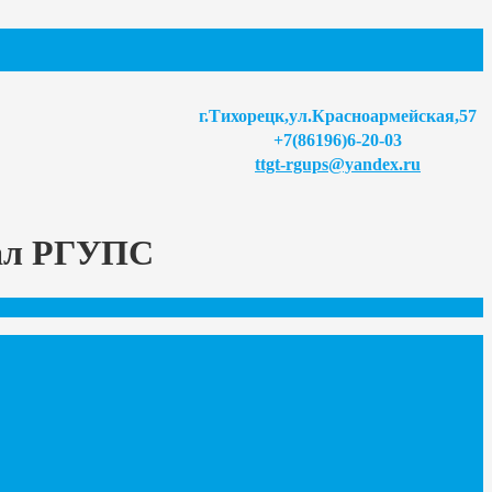
г.Тихорецк,ул.Красноармейская,57
+7(86196)6-20-03
ttgt-rgups@yandex.ru
иал РГУПС