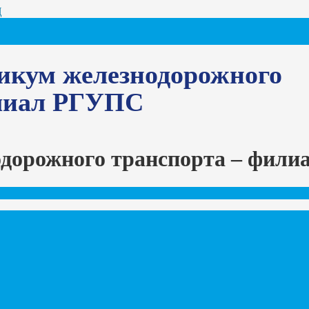
Ц
икум железнодорожного
илиал РГУПС
одорожного транспорта – фил