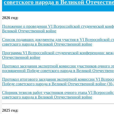
советского народа в Великой Отечеств
2026 год:
Положение о проведении VI Всероссийской студенческой конфе
Великой Отечественной войне
Список подавших документы для участия в VI Всеросийской с
советского народа в Великой Отечественной войне
Программа VІ Всероссийской студенческой конференциис межд
Отечественной войне
Протокол заседания экспертной комиссии участников очного э
посвященной Победе советского народа в Великой Отечественно
Протокол итогового заседания экспертной комиссии VI Всерос
Победе советского народа в Великой Отечественной войне (30-3
Сборник тезисов работ участников очного этапа VІ Всероссий
советского народа в Великой Отечественной войне
2025 год: