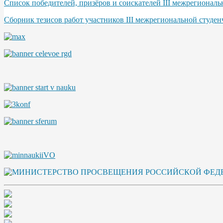
Список победителей, призёров и соискателей III межрегионал
Сборник тезисов работ участников III межрегиональной студе