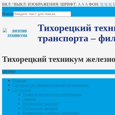
ВКЛ / ВЫКЛ:
ИЗОБРАЖЕНИЯ:
ШРИФТ:
A
A
A
ФОН:
Ц
Ц
Ц
Для слабовидящих
Поиск
Тихорецкий техн
транспорта – ф
Тихорецкий техникум железн
МЕНЮ
Главная
Сведения об образовательной организации
Студентам
Правила внутреннего распорядка
Замены
Расписание занятий
Расписание звонков
Размещение учебных аудиторий