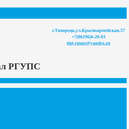
г.Тихорецк,ул.Красноармейская,57
+7(86196)6-20-03
ttgt-rgups@yandex.ru
иал РГУПС