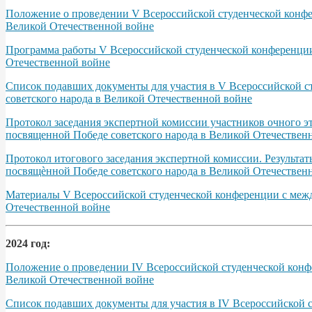
Положение о проведении V Всероссийской студенческой конфер
Великой Отечественной войне
Программа работы V Всероссийской студенческой конференции 
Отечественной войне
Список подавших документы для участия в V Всероссийской с
советского народа в Великой Отечественной войне
Протокол заседания экспертной комиссии участников очного э
посвященной Победе советского народа в Великой Отечественно
Протокол итогового заседания экспертной комиссии. Результа
посвящѐнной Победе советского народа в Великой Отечественно
Материалы V Всероссийской студенческой конференции с межд
Отечественной войне
2024 год:
Положение о проведении IV Всероссийской студенческой конфе
Великой Отечественной войне
Список подавших документы для участия в IV Всероссийской 