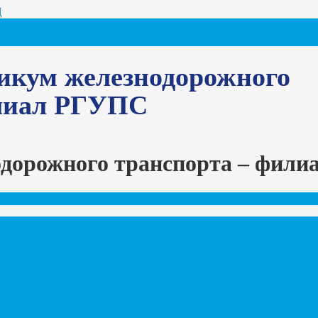
Ц
икум железнодорожного
илиал РГУПС
одорожного транспорта – фил