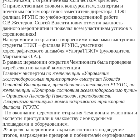
участниками, с ограниченным количеством зрителей.
С приветственным словом к конкурсантам, экспертам и
почётным гостям обратился заместитель директора ТТЖТ –
филиала РГУПС по учебно-производственной работе
С.В.Жестеров. Сергей Валентинович отметил важность
данного мероприятия и пожелал всем участникам успехов в
соревнованиях!
На церемонии открытия с творческими номерами выступили
студенты ТТЖТ – филиала РГУПС, участники
хореографического ансамбля «УльтраТТЖТ» (руководитель
Мартынова О.А.).
В рамках церемонии открытия Чемпионата была проведена
жеребьевка по каждой компетенции.
Главным экспертом
по компетенции «Управление
железнодорожным транспортом» выступит Ковалёв
Геннадий Викторович, преподаватель техникума РГУПС, по
компетенции «Контроль состояния железнодорожного пути»
– Орищенко Александр Николаевич, преподаватель
Тихорецкого техникума железнодорожного транспорта –
филиала РГУПС
По окончании церемонии открытия Чемпионата участники и
эксперты приступили к знакомству с конкурсными
площадками и оборудованием.
29 апреля на церемонии закрытия состоится подведение
итогов, награждение призеров и победителей сертификатами