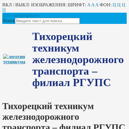
ВКЛ / ВЫКЛ:
ИЗОБРАЖЕНИЯ:
ШРИФТ:
A
A
A
ФОН:
Ц
Ц
Ц
Ц
Для слабовидящих
Поиск
Тихорецкий
техникум
железнодорожного
транспорта –
филиал РГУПС
Тихорецкий техникум
железнодорожного
транспорта – филиал РГУПС