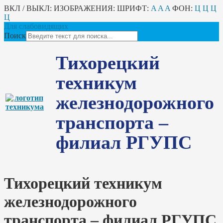
ВКЛ / ВЫКЛ:
ИЗОБРАЖЕНИЯ:
ШРИФТ:
A
A
A
ФОН:
Ц
Ц
Ц
Ц
Для слабовидящих
Поиск
Тихорецкий
техникум
железнодорожного
транспорта –
филиал РГУПС
Тихорецкий техникум
железнодорожного
транспорта – филиал РГУПС