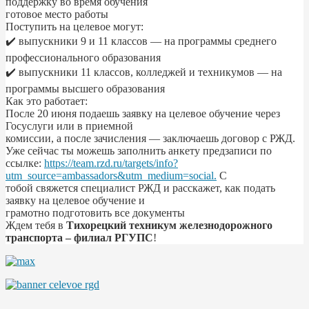
поддержку во время обучения
готовое место работы
Поступить на целевое могут:
✔️ выпускники 9 и 11 классов — на программы среднего
профессионального образования
✔️ выпускники 11 классов, колледжей и техникумов — на
программы высшего образования
Как это работает:
После 20 июня подаешь заявку на целевое обучение через
Госуслуги или в приемной
комиссии, а после зачисления — заключаешь договор с РЖД.
Уже сейчас ты можешь заполнить анкету предзаписи по
ссылке:
https://team.rzd.ru/targets/info?
utm_source=ambassadors&utm_medium=social.
С
тобой свяжется специалист РЖД и расскажет, как подать
заявку на целевое обучение и
грамотно подготовить все документы
Ждем тебя в
Тихорецкий техникум железнодорожного
транспорта – филиал РГУПС
!