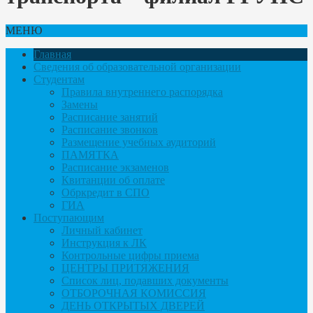
МЕНЮ
Главная
Сведения об образовательной организации
Студентам
Правила внутреннего распорядка
Замены
Расписание занятий
Расписание звонков
Размещение учебных аудиторий
ПАМЯТКА
Расписание экзаменов
Квитанции об оплате
Обркредит в СПО
ГИА
Поступающим
Личный кабинет
Инструкция к ЛК
Контрольные цифры приема
ЦЕНТРЫ ПРИТЯЖЕНИЯ
Список лиц, подавших документы
ОТБОРОЧНАЯ КОМИССИЯ
ДЕНЬ ОТКРЫТЫХ ДВЕРЕЙ