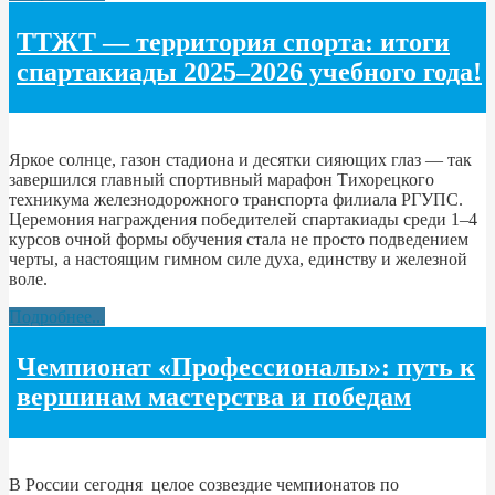
ТТЖТ — территория спорта: итоги
спартакиады 2025–2026 учебного года!
Яркое солнце, газон стадиона и десятки сияющих глаз — так
завершился главный спортивный марафон Тихорецкого
техникума железнодорожного транспорта филиала РГУПС.
Церемония награждения победителей спартакиады среди 1–4
курсов очной формы обучения стала не просто подведением
черты, а настоящим гимном силе духа, единству и железной
воле.
Подробнее...
Чемпионат «Профессионалы»: путь к
вершинам мастерства и победам
В России сегодня целое созвездие чемпионатов по