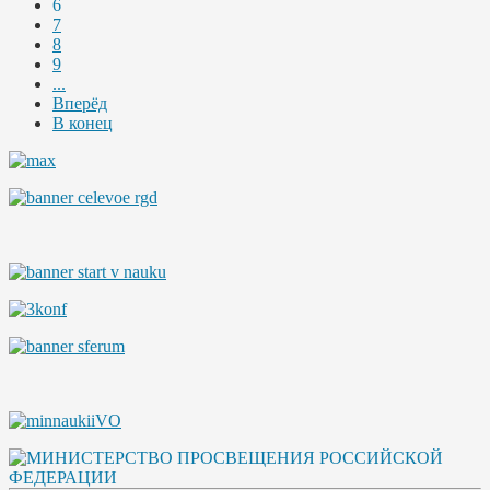
6
7
8
9
...
Вперёд
В конец