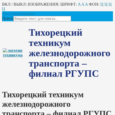
ВКЛ / ВЫКЛ:
ИЗОБРАЖЕНИЯ:
ШРИФТ:
A
A
A
ФОН:
Ц
Ц
Ц
Ц
Для слабовидящих
Поиск
Тихорецкий
техникум
железнодорожного
транспорта –
филиал РГУПС
Тихорецкий техникум
железнодорожного
транспорта – филиал РГУПС