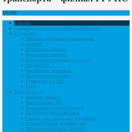
МЕНЮ
Главная
Сведения об образовательной организации
Студентам
Правила внутреннего распорядка
Замены
Расписание занятий
Расписание звонков
Размещение учебных аудиторий
ПАМЯТКА
Расписание экзаменов
Квитанции об оплате
Обркредит в СПО
ГИА
Поступающим
Личный кабинет
Инструкция к ЛК
Контрольные цифры приема
ЦЕНТРЫ ПРИТЯЖЕНИЯ
Список лиц, подавших документы
ОТБОРОЧНАЯ КОМИССИЯ
ДЕНЬ ОТКРЫТЫХ ДВЕРЕЙ