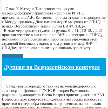
17 мая 2019 года в Тихорецком техникуме
железнодорожного транспорта – филиале РГУПС
преподаватель А.Н. Белевцева провела открытое мероприятие
к Международному Дню памяти людей умерших от СПИДа, в
рамках Всероссийской акции «Стоп ВИЧ/СПИД».
В ходе мероприятия студенты группы Д-2-11, Д-2-12, Д2-21
приняли участие в викторине по ВИЧ - инфекции и СПИДу,
познакомились с основными проблемами заражения этой
страшной болезнью, узнали, в чем разница между ВИЧ и
СПИДом, заполнили анонимную социальную анкету.
Подробнее...
Лучшая на Всероссийском конкурсе
Студентка Тихорецкого техникума железнодорожного
транспорта – филиала РГУПС Виктория Рыжеволова
(научный руководитель Елена Воярж) приняла участие в XVІ
Всероссийском конкурсе молодежных авторских проектов и
проектов в сфере образования, направленных на социально-
экономическое развитие российских территорий, «Моя страна