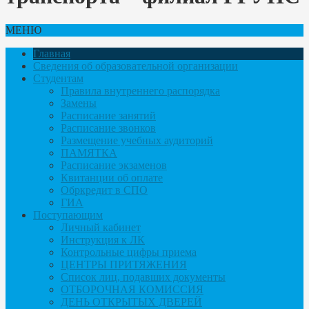
МЕНЮ
Главная
Сведения об образовательной организации
Студентам
Правила внутреннего распорядка
Замены
Расписание занятий
Расписание звонков
Размещение учебных аудиторий
ПАМЯТКА
Расписание экзаменов
Квитанции об оплате
Обркредит в СПО
ГИА
Поступающим
Личный кабинет
Инструкция к ЛК
Контрольные цифры приема
ЦЕНТРЫ ПРИТЯЖЕНИЯ
Список лиц, подавших документы
ОТБОРОЧНАЯ КОМИССИЯ
ДЕНЬ ОТКРЫТЫХ ДВЕРЕЙ