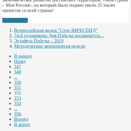
– Моя Россия», на который было подано около 35 тысяч
проектов со всей страны!
Подробнее...
Всероссийская акция "Стоп ВИЧ/СПИД"
74-й годовщины Дня Победы посвящается…
Эстафета Победы – 2019
Методические мероприятия недели
В начало
Назад
347
348
...
350
351
352
353
354
...
356
Вперёд
В конец