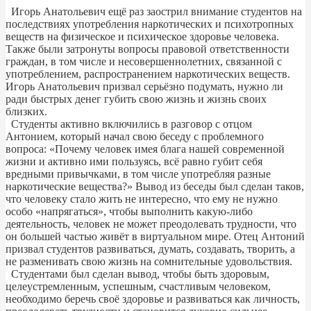
Игорь Анатольевич ещё раз заострил внимание студентов на
последствиях употребления наркотических и психотропных
веществ на физическое и психическое здоровье человека.
Также были затронуты вопросы правовой ответственности
граждан, в том числе и несовершеннолетних, связанной с
употреблением, распространением наркотических веществ.
Игорь Анатольевич призвал серьёзно подумать, нужно ли
ради быстрых денег губить свою жизнь и жизнь своих
близких.
Студенты активно включились в разговор с отцом
Антонием, который начал свою беседу с проблемного
вопроса: «Почему человек имея блага нашей современной
жизни и активно ими пользуясь, всё равно губит себя
вредными привычками, в том числе употребляя разные
наркотические вещества?» Вывод из беседы был сделан таков,
что человеку стало жить не интересно, что ему не нужно
особо «напрягаться», чтобы выполнить какую-либо
деятельность, человек не может преодолевать трудности, что
он большей частью живёт в виртуальном мире. Отец Антоний
призвал студентов развиваться, думать, создавать, творить, а
не разменивать свою жизнь на сомнительные удовольствия.
Студентами был сделан вывод, чтобы быть здоровым,
целеустремленным, успешным, счастливым человеком,
необходимо беречь своё здоровье и развиваться как личность,