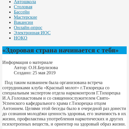
Автошкола
Столовая
Бассейн
Мастерские
Вакансии
Онлайн-опрос
Электронная ИОС
НОКО
«Здоровая страна начинается с тебя»
Информация о материале
Автор:
О.Н.Берлизова
Создано: 25 мая 2019
Под таким названием была организована встреча
сотрудниками клуба «Красный молот» г.Тихорецка со
специальным экспертом отдела наркоконтроля Г.Тихорецка
И.А.Голохвастовым и со священнослужителем Свято-
Успенского кафедрального храма г.Тихорецка отцом
Антонием. Целями этой беседы было в очередной раз донести
до сознания молодёжи ценность здоровья, его значимость в их
жизни, профилактика употребления наркотических и других
психотропных веществ, и ориентир на здоровый образ жизни.