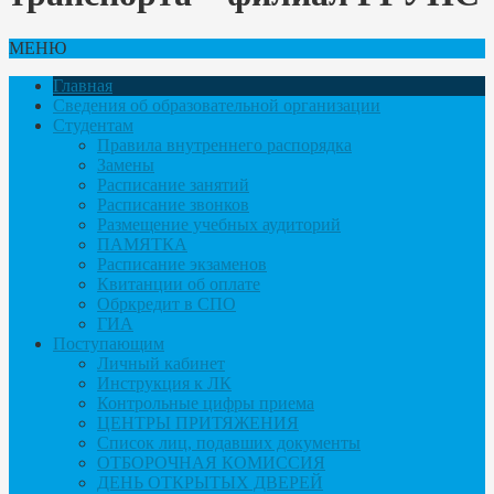
МЕНЮ
Главная
Сведения об образовательной организации
Студентам
Правила внутреннего распорядка
Замены
Расписание занятий
Расписание звонков
Размещение учебных аудиторий
ПАМЯТКА
Расписание экзаменов
Квитанции об оплате
Обркредит в СПО
ГИА
Поступающим
Личный кабинет
Инструкция к ЛК
Контрольные цифры приема
ЦЕНТРЫ ПРИТЯЖЕНИЯ
Список лиц, подавших документы
ОТБОРОЧНАЯ КОМИССИЯ
ДЕНЬ ОТКРЫТЫХ ДВЕРЕЙ