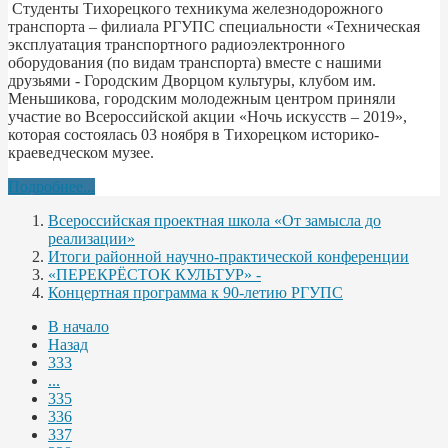
Студенты Тихорецкого техникума железнодорожного
транспорта – филиала РГУПС специальности «Техническая
эксплуатация транспортного радиоэлектронного
оборудования (по видам транспорта) вместе с нашими
друзьями - Городским Дворцом культуры, клубом им.
Меньшикова, городским молодежным центром приняли
участие во Всероссийской акции «Ночь искусств – 2019»,
которая состоялась 03 ноября в Тихорецком историко-
краеведческом музее.
Подробнее...
Всероссийская проектная школа «От замысла до
реализации»
Итоги районной научно-практической конференции
«ПЕРЕКРЁСТОК КУЛЬТУР» -
Концертная программа к 90-летию РГУПС
В начало
Назад
333
...
335
336
337