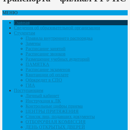
МЕНЮ
Главная
Сведения об образовательной организации
Студентам
Правила внутреннего распорядка
Замены
Расписание занятий
Расписание звонков
Размещение учебных аудиторий
ПАМЯТКА
Расписание экзаменов
Квитанции об оплате
Обркредит в СПО
ГИА
Поступающим
Личный кабинет
Инструкция к ЛК
Контрольные цифры приема
ЦЕНТРЫ ПРИТЯЖЕНИЯ
Список лиц, подавших документы
ОТБОРОЧНАЯ КОМИССИЯ
ДЕНЬ ОТКРЫТЫХ ДВЕРЕЙ