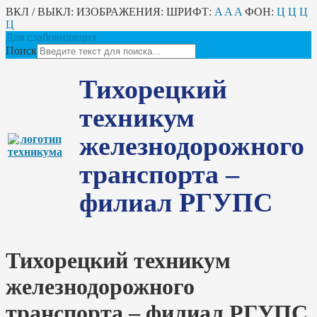
ВКЛ / ВЫКЛ:
ИЗОБРАЖЕНИЯ:
ШРИФТ:
A
A
A
ФОН:
Ц
Ц
Ц
Ц
Для слабовидящих
Поиск
Тихорецкий
техникум
железнодорожного
транспорта –
филиал РГУПС
Тихорецкий техникум
железнодорожного
транспорта – филиал РГУПС