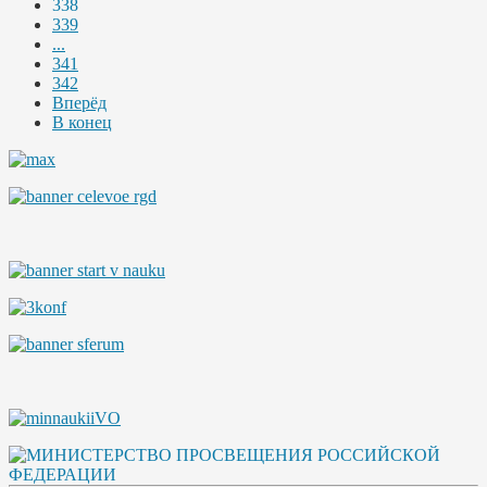
338
339
...
341
342
Вперёд
В конец