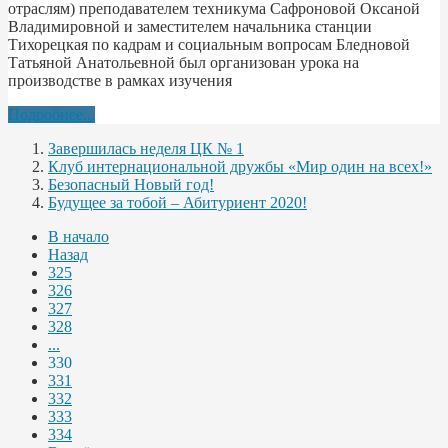
отраслям) преподавателем техникума Сафроновой Оксаной
Владимировной и заместителем начальника станции
Тихорецкая по кадрам и социальным вопросам Бледновой
Татьяной Анатольевной был организован урока на
производстве в рамках изучения
Подробнее...
Завершилась неделя ЦК № 1
Клуб интернациональной дружбы «Мир один на всех!»
Безопасный Новый год!
Будущее за тобой – Абитуриент 2020!
В начало
Назад
325
326
327
328
...
330
331
332
333
334