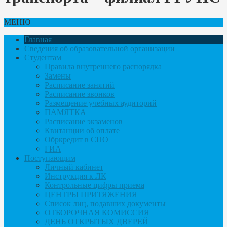
МЕНЮ
Главная
Сведения об образовательной организации
Студентам
Правила внутреннего распорядка
Замены
Расписание занятий
Расписание звонков
Размещение учебных аудиторий
ПАМЯТКА
Расписание экзаменов
Квитанции об оплате
Обркредит в СПО
ГИА
Поступающим
Личный кабинет
Инструкция к ЛК
Контрольные цифры приема
ЦЕНТРЫ ПРИТЯЖЕНИЯ
Список лиц, подавших документы
ОТБОРОЧНАЯ КОМИССИЯ
ДЕНЬ ОТКРЫТЫХ ДВЕРЕЙ