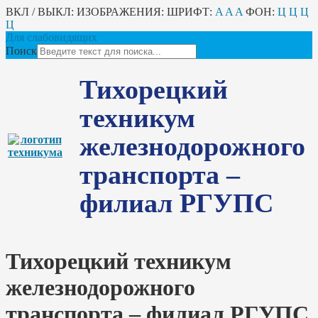
ВКЛ / ВЫКЛ:
ИЗОБРАЖЕНИЯ:
ШРИФТ:
A
A
A
ФОН:
Ц
Ц
Ц
Ц
Для слабовидящих
Поиск
Тихорецкий
техникум
железнодорожного
транспорта –
филиал РГУПС
Тихорецкий техникум
железнодорожного
транспорта – филиал РГУПС