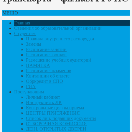
МЕНЮ
Главная
Сведения об образовательной организации
Студентам
Правила внутреннего распорядка
Замены
Расписание занятий
Расписание звонков
Размещение учебных аудиторий
ПАМЯТКА
Расписание экзаменов
Квитанции об оплате
Обркредит в СПО
ГИА
Поступающим
Личный кабинет
Инструкция к ЛК
Контрольные цифры приема
ЦЕНТРЫ ПРИТЯЖЕНИЯ
Список лиц, подавших документы
ОТБОРОЧНАЯ КОМИССИЯ
ДЕНЬ ОТКРЫТЫХ ДВЕРЕЙ