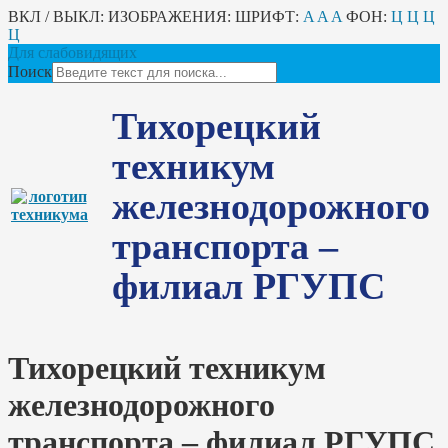
ВКЛ / ВЫКЛ:
ИЗОБРАЖЕНИЯ:
ШРИФТ:
A
A
A
ФОН:
Ц
Ц
Ц
Ц
Для слабовидящих
Поиск
Тихорецкий
техникум
железнодорожного
транспорта –
филиал РГУПС
Тихорецкий техникум
железнодорожного
транспорта – филиал РГУПС