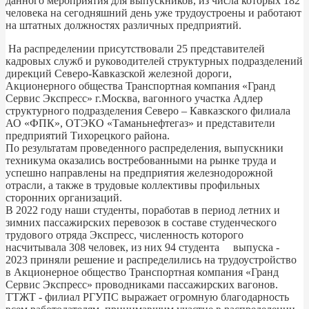
данного мероприятия для выпускников, из числа которых 182
человека на сегодняшний день уже трудоустроены и работают
на штатных должностях различных предприятий.
На распределении присутствовали 25 представителей
кадровых служб и руководителей структурных подразделений
дирекций Северо-Кавказской железной дороги,
Акционерного общества Транспортная компания «Гранд
Сервис Экспресс» г.Москва, вагонного участка Адлер
структурного подразделения Северо – Кавказского филиала
АО «ФПК», ОТЭКО «Таманьнефтегаз» и представители
предприятий Тихорецкого района.
По результатам проведенного распределения, выпускники
техникума оказались востребованными на рынке труда и
успешно направлены на предприятия железнодорожной
отрасли, а также в трудовые коллективы профильных
сторонних организаций.
В 2022 году наши студенты, поработав в период летних и
зимних пассажирских перевозок в составе студенческого
трудового отряда Экспресс, численность которого
насчитывала 308 человек, из них 94 студента выпуска -
2023 приняли решение и распределились на трудоустройство
в Акционерное общество Транспортная компания «Гранд
Сервис Экспресс» проводниками пассажирских вагонов.
ТТЖТ - филиал РГУПС выражает огромную благодарность