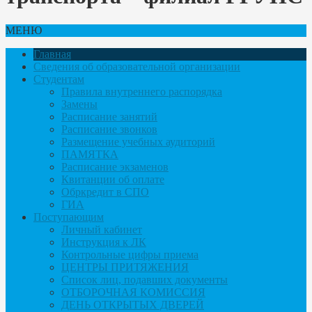
МЕНЮ
Главная
Сведения об образовательной организации
Студентам
Правила внутреннего распорядка
Замены
Расписание занятий
Расписание звонков
Размещение учебных аудиторий
ПАМЯТКА
Расписание экзаменов
Квитанции об оплате
Обркредит в СПО
ГИА
Поступающим
Личный кабинет
Инструкция к ЛК
Контрольные цифры приема
ЦЕНТРЫ ПРИТЯЖЕНИЯ
Список лиц, подавших документы
ОТБОРОЧНАЯ КОМИССИЯ
ДЕНЬ ОТКРЫТЫХ ДВЕРЕЙ