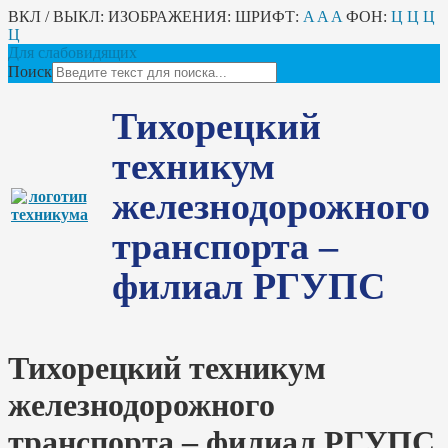
ВКЛ / ВЫКЛ:
ИЗОБРАЖЕНИЯ:
ШРИФТ:
A
A
A
ФОН:
Ц
Ц
Ц
Ц
Для слабовидящих
Поиск
Тихорецкий
техникум
железнодорожного
транспорта –
филиал РГУПС
Тихорецкий техникум
железнодорожного
транспорта – филиал РГУПС