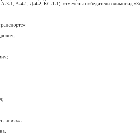
1, А-3-1, А-4-1, Д-4-2, КС-1-1); отмечены победители олимпиад «
ранспорте»:
дрович;
вич;
ч;
условиях»:
на,