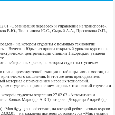
02.01 «Организация перевозок и управление на транспорте».
ов В.Ю., Тюльпинова Ю.С., Сырый А.А., Преснякова О.П.,
оездов», на котором студенты с помощью технологии
атьев Вячеслав Юрьевич провел открытый урок-экскурсию на
лектрической централизации станции Тихорецкая, увидели
те.
ты нейтральных реле», на котором студенты с успехом
о плана промежуточной станции и таблицы зависимости», на
 критического мышления. В этот же день преподаватель
овый материал с применением игровых технологий.
», там студенты с применением игровых технологий изучили и
которой студенты отделения 27.02.03 «Автоматика и
нял Болвах Марк (гр. А-3-1), второе – Деордица Андрей (гр.
) «Моя будущая профессия», на которой ребята разных курсов
 23.02.01 – награждены призеры фотоконкурса «Мир глазами