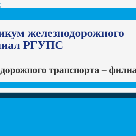
Ц
икум железнодорожного
илиал РГУПС
одорожного транспорта – фил