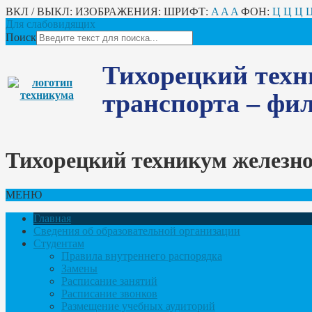
ВКЛ / ВЫКЛ:
ИЗОБРАЖЕНИЯ:
ШРИФТ:
A
A
A
ФОН:
Ц
Ц
Ц
Для слабовидящих
Поиск
Тихорецкий техн
транспорта – ф
Тихорецкий техникум железн
МЕНЮ
Главная
Сведения об образовательной организации
Студентам
Правила внутреннего распорядка
Замены
Расписание занятий
Расписание звонков
Размещение учебных аудиторий