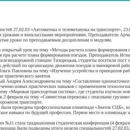
ностей 27.02.03 «Автоматика и телемеханика на транспорте», 23.
 уроками и внеклассными мероприятиями. Преподаватели Арчак
рытые уроки по преподаваемым дисциплинам и модулям.
 открытый урок на тему «Методы расчета плана формирования п
я при расчете плана формирования поездов. Преподаватель Игн
лезнодорожной станции Тихорецкая, студенты посетили пост э
 действий по организации движения поездов и маневровой рабо
льги Павловны на тему «Изучение устройства и принципов рабо
 практического занятия.
рый Андрея Александровича на тему «Составление однониточног
лучению новых практических навыков с применением технологии
тему «Мировая транспортная система», где студенты изучили н
 2 февраля на тему «Совместная перевозка с опасными грузами
дорожном транспорте.
была проведена профессиональная олимпиада «Знаток СЦБ», на 
ские навыки по будущей профессии. Первое место в олимпиаде за
 №11 стала традиционная студенческая конференция (4 февраля
ренции были подведены итоги недели специальностей 27.02.03,