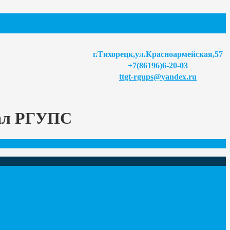
г.Тихорецк,ул.Красноармейская,57
+7(86196)6-20-03
ttgt-rgups@yandex.ru
иал РГУПС