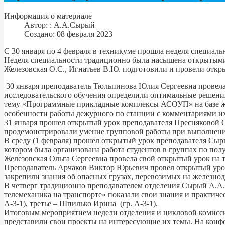
Информация о материале
Автор:
: А.А.Сырый
Создано: 08 февраля 2023
С 30 января по 4 февраля в техникуме прошла неделя специаль
Неделя специальности традиционно была насыщена открытыми
Железовская О.С., Игнатьев В.Ю. подготовили и провели отк
30 января преподаватель Тюльпинова Юлия Сергеевна провела
исследовательского обучения определили оптимальные решени
тему «Программные прикладные комплексы АСОУП» на базе же
особенности работы дежурного по станции с комментариями их
31 января прошел открытый урок преподавателя Пресняковой О
продемонстрировали умение групповой работы при выполнении
В среду (1 февраля) прошел открытый урок преподавателя Сы
котором была организована работа студентов в группах по по
Железовская Ольга Сергеевна провела свой открытый урок на 
Преподаватель Арчаков Виктор Юрьевич провел открытый урок
закрепили знания об опасных грузах, перевозимых на железно
В четверг традиционно преподавателем отделения Сырый А.А. 
телемеханика на транспорте» показали свои знания и практиче
А-3-1), третье – Шпилько Ирина (гр. А-3-1).
Итоговым мероприятием недели отделения и цикловой комиссии
представили свои проекты на интересующие их темы. На конфе