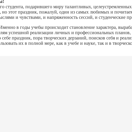
ы!
ого студента, подарившего миру талантливых, целеустремленны
но этот праздник, пожалуй, один из самых любимых и почитаем
слями и чувствами, и напряженность сессий, и студенческие пр
. Именно в годы учебы происходит становление характера, выр
лям успешной реализации личных и профессиональных планов, з
о себе праздник, пора творческих дерзаний, поисков себя и реа
ьзовать их в полной мере, как в учебе и науке, так и в творчес