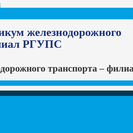
Ц
икум железнодорожного
илиал РГУПС
одорожного транспорта – фил