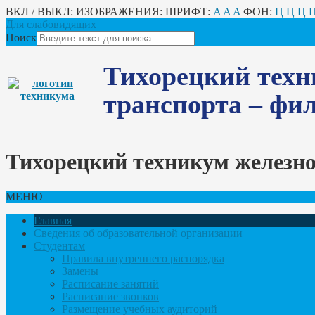
ВКЛ / ВЫКЛ:
ИЗОБРАЖЕНИЯ:
ШРИФТ:
A
A
A
ФОН:
Ц
Ц
Ц
Для слабовидящих
Поиск
Тихорецкий техн
транспорта – ф
Тихорецкий техникум железн
МЕНЮ
Главная
Сведения об образовательной организации
Студентам
Правила внутреннего распорядка
Замены
Расписание занятий
Расписание звонков
Размещение учебных аудиторий