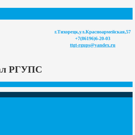
г.Тихорецк,ул.Красноармейская,57
+7(86196)6-20-03
ttgt-rgups@yandex.ru
иал РГУПС