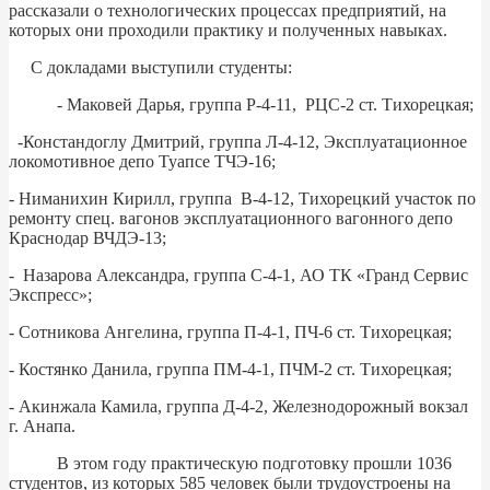
рассказали о технологических процессах предприятий, на
которых они проходили практику и полученных навыках.
С докладами выступили студенты:
- Маковей Дарья, группа Р-4-11, РЦС-2 ст. Тихорецкая;
-Констандоглу Дмитрий, группа Л-4-12, Эксплуатационное
локомотивное депо Туапсе ТЧЭ-16;
- Ниманихин Кирилл, группа В-4-12, Тихорецкий участок по
ремонту спец. вагонов эксплуатационного вагонного депо
Краснодар ВЧДЭ-13;
- Назарова Александра, группа С-4-1, АО ТК «Гранд Сервис
Экспресс»;
- Сотникова Ангелина, группа П-4-1, ПЧ-6 ст. Тихорецкая;
- Костянко Данила, группа ПМ-4-1, ПЧМ-2 ст. Тихорецкая;
- Акинжала Камила, группа Д-4-2, Железнодорожный вокзал
г. Анапа.
В этом году практическую подготовку прошли 1036
студентов, из которых 585 человек были трудоустроены на