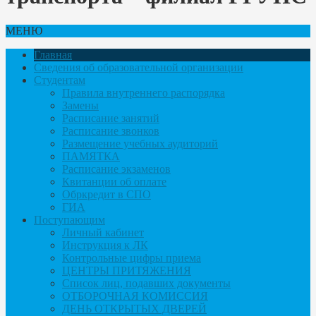
МЕНЮ
Главная
Сведения об образовательной организации
Студентам
Правила внутреннего распорядка
Замены
Расписание занятий
Расписание звонков
Размещение учебных аудиторий
ПАМЯТКА
Расписание экзаменов
Квитанции об оплате
Обркредит в СПО
ГИА
Поступающим
Личный кабинет
Инструкция к ЛК
Контрольные цифры приема
ЦЕНТРЫ ПРИТЯЖЕНИЯ
Список лиц, подавших документы
ОТБОРОЧНАЯ КОМИССИЯ
ДЕНЬ ОТКРЫТЫХ ДВЕРЕЙ