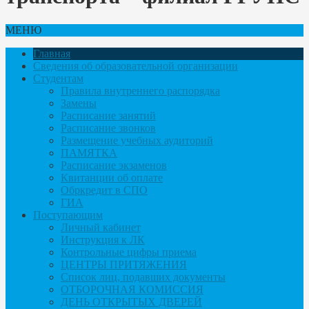
МЕНЮ
Главная
Сведения об образовательной организации
Студентам
Правила внутреннего распорядка
Замены
Расписание занятий
Расписание звонков
Размещение учебных аудиторий
ПАМЯТКА
Расписание экзаменов
Квитанции об оплате
Обркредит в СПО
ГИА
Поступающим
Личный кабинет
Инструкция к ЛК
Контрольные цифры приема
ЦЕНТРЫ ПРИТЯЖЕНИЯ
Список лиц, подавших документы
ОТБОРОЧНАЯ КОМИССИЯ
ДЕНЬ ОТКРЫТЫХ ДВЕРЕЙ