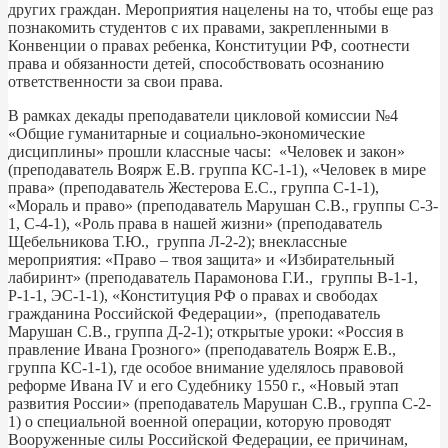
других граждан. Мероприятия нацелены на то, чтобы еще раз
познакомить студентов с их правами, закрепленными в
Конвенции о правах ребенка, Конституции РФ, соотнести
права и обязанности детей, способствовать осознанию
ответственности за свои права.
В рамках декады преподаватели цикловой комиссии №4
«Общие гуманитарные и социально-экономические
дисциплины» прошли классные часы: «Человек и закон»
(преподаватель Воярж Е.В. группа КС-1-1), «Человек в мире
права» (преподаватель Жестерова Е.С., группа С-1-1),
«Мораль и право» (преподаватель Марушан С.В., группы С-3-
1, С-4-1), «Роль права в нашей жизни» (преподаватель
Щебельникова Т.Ю., группа Л-2-2); внеклассные
мероприятия: «Право – твоя защита» и «Избирательный
лабиринт» (преподаватель Парамонова Г.И., группы В-1-1,
Р-1-1, ЭС-1-1), «Конституция РФ о правах и свободах
гражданина Российской Федерации», (преподаватель
Марушан С.В., группа Д-2-1); открытые уроки: «Россия в
правление Ивана Грозного» (преподаватель Воярж Е.В.,
группа КС-1-1), где особое внимание уделялось правовой
реформе Ивана IV и его Судебнику 1550 г., «Новый этап
развития России» (преподаватель Марушан С.В., группа С-2-
1) о специальной военной операции, которую проводят
Вооруженные силы Российской Федерации, ее причинам,