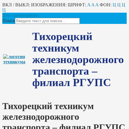
ВКЛ / ВЫКЛ:
ИЗОБРАЖЕНИЯ:
ШРИФТ:
A
A
A
ФОН:
Ц
Ц
Ц
Ц
Для слабовидящих
Поиск
Тихорецкий
техникум
железнодорожного
транспорта –
филиал РГУПС
Тихорецкий техникум
железнодорожного
транспорта – филиал РГУПС