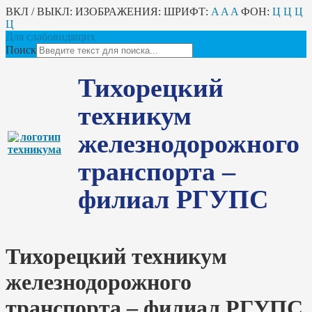
ВКЛ / ВЫКЛ:
ИЗОБРАЖЕНИЯ:
ШРИФТ:
A
A
A
ФОН:
Ц
Ц
Ц
Ц
Для слабовидящих
Поиск
Тихорецкий
техникум
железнодорожного
транспорта –
филиал РГУПС
Тихорецкий техникум
железнодорожного
транспорта – филиал РГУПС