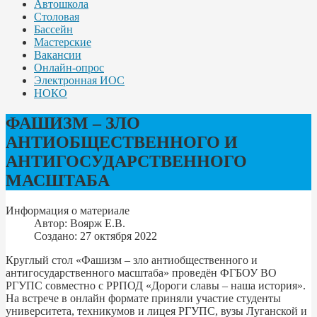
Автошкола
Столовая
Бассейн
Мастерские
Вакансии
Онлайн-опрос
Электронная ИОС
НОКО
ФАШИЗМ – ЗЛО
АНТИОБЩЕСТВЕННОГО И
АНТИГОСУДАРСТВЕННОГО
МАСШТАБА
Информация о материале
Автор:
Воярж Е.В.
Создано: 27 октября 2022
Круглый стол «Фашизм – зло антиобщественного и
антигосударственного масштаба» проведён ФГБОУ ВО
РГУПС совместно с РРПОД «Дороги славы – наша история».
На встрече в онлайн формате приняли участие студенты
университета, техникумов и лицея РГУПС, вузы Луганской и