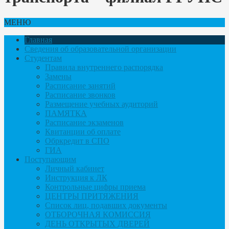
МЕНЮ
Главная
Сведения об образовательной организации
Студентам
Правила внутреннего распорядка
Замены
Расписание занятий
Расписание звонков
Размещение учебных аудиторий
ПАМЯТКА
Расписание экзаменов
Квитанции об оплате
Обркредит в СПО
ГИА
Поступающим
Личный кабинет
Инструкция к ЛК
Контрольные цифры приема
ЦЕНТРЫ ПРИТЯЖЕНИЯ
Список лиц, подавших документы
ОТБОРОЧНАЯ КОМИССИЯ
ДЕНЬ ОТКРЫТЫХ ДВЕРЕЙ