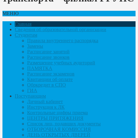
МЕНЮ
Главная
Сведения об образовательной организации
Студентам
Правила внутреннего распорядка
Замены
Расписание занятий
Расписание звонков
Размещение учебных аудиторий
ПАМЯТКА
Расписание экзаменов
Квитанции об оплате
Обркредит в СПО
ГИА
Поступающим
Личный кабинет
Инструкция к ЛК
Контрольные цифры приема
ЦЕНТРЫ ПРИТЯЖЕНИЯ
Список лиц, подавших документы
ОТБОРОЧНАЯ КОМИССИЯ
ДЕНЬ ОТКРЫТЫХ ДВЕРЕЙ