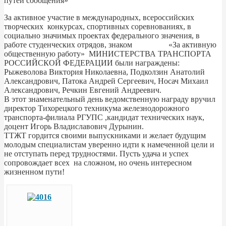
путей сообщения»
За активное участие в международных, всероссийских
творческих конкурсах, спортивных соревнованиях, в
социально значимых проектах федерального значения, в
работе студенческих отрядов, знаком «За активную
общественную работу» МИНИСТЕРСТВА ТРАНСПОРТА
РОССИЙСКОЙ ФЕДЕРАЦИИ были награждены:
Рыжеволова Виктория Николаевна, Подколзин Анатолий
Александрович, Патока Андрей Сергеевич, Носач Михаил
Александрович, Речкин Евгений Андреевич.
В этот знаменательный день ведомственную награду вручил
директор Тихорецкого техникума железнодорожного
транспорта-филиала РГУПС ,кандидат технических наук,
доцент Игорь Владиславович Дурынин.
ТТЖТ гордится своими выпускниками и желает будущим
молодым специалистам уверенно идти к намеченной цели и
не отступать перед трудностями. Пусть удача и успех
сопровождает всех на сложном, но очень интересном
жизненном пути!