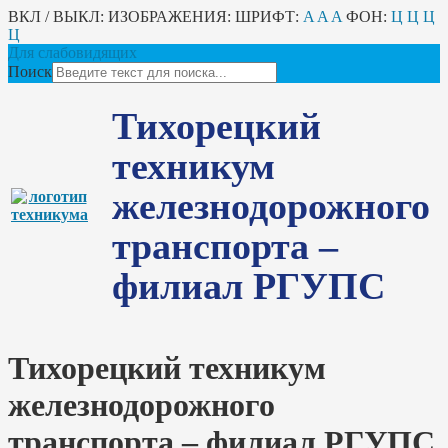
ВКЛ / ВЫКЛ:
ИЗОБРАЖЕНИЯ:
ШРИФТ:
A
A
A
ФОН:
Ц
Ц
Ц
Ц
Для слабовидящих
Поиск
Тихорецкий
техникум
железнодорожного
транспорта –
филиал РГУПС
Тихорецкий техникум
железнодорожного
транспорта – филиал РГУПС