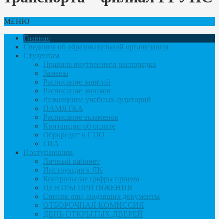
МЕНЮ
Главная
Сведения об образовательной организации
Студентам
Правила внутреннего распорядка
Замены
Расписание занятий
Расписание звонков
Размещение учебных аудиторий
ПАМЯТКА
Расписание экзаменов
Квитанции об оплате
Обркредит в СПО
ГИА
Поступающим
Личный кабинет
Инструкция к ЛК
Контрольные цифры приема
ЦЕНТРЫ ПРИТЯЖЕНИЯ
Список лиц, подавших документы
ОТБОРОЧНАЯ КОМИССИЯ
ДЕНЬ ОТКРЫТЫХ ДВЕРЕЙ