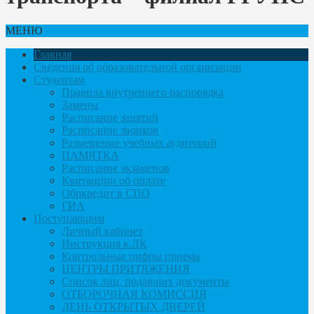
МЕНЮ
Главная
Сведения об образовательной организации
Студентам
Правила внутреннего распорядка
Замены
Расписание занятий
Расписание звонков
Размещение учебных аудиторий
ПАМЯТКА
Расписание экзаменов
Квитанции об оплате
Обркредит в СПО
ГИА
Поступающим
Личный кабинет
Инструкция к ЛК
Контрольные цифры приема
ЦЕНТРЫ ПРИТЯЖЕНИЯ
Список лиц, подавших документы
ОТБОРОЧНАЯ КОМИССИЯ
ДЕНЬ ОТКРЫТЫХ ДВЕРЕЙ