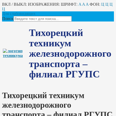
ВКЛ / ВЫКЛ:
ИЗОБРАЖЕНИЯ:
ШРИФТ:
A
A
A
ФОН:
Ц
Ц
Ц
Ц
Для слабовидящих
Поиск
Тихорецкий
техникум
железнодорожного
транспорта –
филиал РГУПС
Тихорецкий техникум
железнодорожного
транспорта – филиал РГУПС