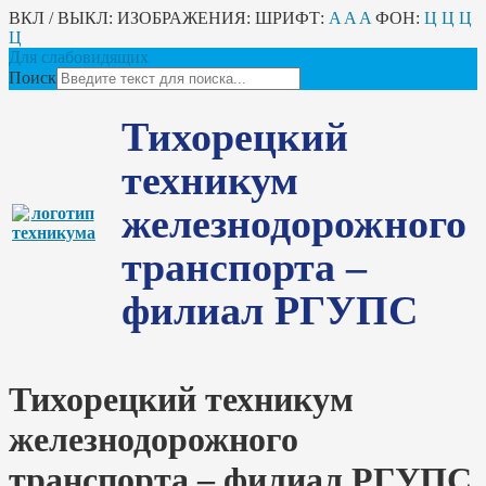
ВКЛ / ВЫКЛ:
ИЗОБРАЖЕНИЯ:
ШРИФТ:
A
A
A
ФОН:
Ц
Ц
Ц
Ц
Для слабовидящих
Поиск
Тихорецкий
техникум
железнодорожного
транспорта –
филиал РГУПС
Тихорецкий техникум
железнодорожного
транспорта – филиал РГУПС