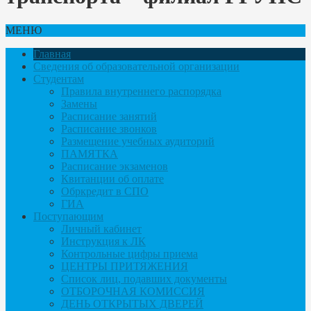
МЕНЮ
Главная
Сведения об образовательной организации
Студентам
Правила внутреннего распорядка
Замены
Расписание занятий
Расписание звонков
Размещение учебных аудиторий
ПАМЯТКА
Расписание экзаменов
Квитанции об оплате
Обркредит в СПО
ГИА
Поступающим
Личный кабинет
Инструкция к ЛК
Контрольные цифры приема
ЦЕНТРЫ ПРИТЯЖЕНИЯ
Список лиц, подавших документы
ОТБОРОЧНАЯ КОМИССИЯ
ДЕНЬ ОТКРЫТЫХ ДВЕРЕЙ