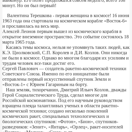
Байконур. Его полет продолжался совсем недолго, всего 108
минут. Но он был первый!
Валентина Терешкова - первая женщина в космосе! 16 июня
1963 года она стартовала на космическом корабле «Восток-6»
и прославилась на весь мир.
Алексей Леонов первым вышел из космического корабля в
открытое внеземное пространство. Это событие состоялось 18
марта 1965 года.
Касаясь темы космоса, нельзя не упомянуть таких людей, как
К.Э. Циолковский, С.П. Королев и Д.И. Козлов. Они никогда
не были в космосе. Однако во многом благодаря их усилиям и
трудам человек все-таки достиг его.
Сергей Павлович — создатель ракетно-космической техники
Советского Союза. Именно по его инициативе были
отправлены первый искусственный спутник Земли и
«Восток-1» с Юрием Гагариным на борту.
Наш земляк, тихоречанин, Дмитрий Ильич Козлов, дважды
Герой Социалистического Труда, сделал многое для
Российской космонавтики. Под его научным руководством
взращена плеяда талантливых ученых в области ракетно-
космической техники; создано несколько поколений
космических ракет, специальных технологических и
биологических спутников: «Фотон», «Бион», спутников-
разведчиков: «Зенит», «Янтарь», «Орлец», ракет-носителей