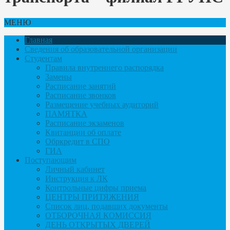
МЕНЮ
Главная
Сведения об образовательной организации
Студентам
Правила внутреннего распорядка
Замены
Расписание занятий
Расписание звонков
Размещение учебных аудиторий
ПАМЯТКА
Расписание экзаменов
Квитанции об оплате
Обркредит в СПО
ГИА
Поступающим
Личный кабинет
Инструкция к ЛК
Контрольные цифры приема
ЦЕНТРЫ ПРИТЯЖЕНИЯ
Список лиц, подавших документы
ОТБОРОЧНАЯ КОМИССИЯ
ДЕНЬ ОТКРЫТЫХ ДВЕРЕЙ