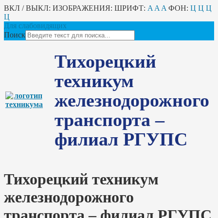
ВКЛ / ВЫКЛ:
ИЗОБРАЖЕНИЯ:
ШРИФТ:
A
A
A
ФОН:
Ц
Ц
Ц
Ц
Для слабовидящих
Поиск
Тихорецкий
техникум
железнодорожного
транспорта –
филиал РГУПС
Тихорецкий техникум
железнодорожного
транспорта – филиал РГУПС