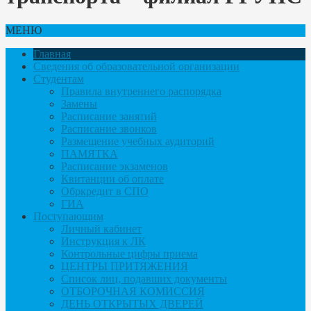
МЕНЮ
Главная
Сведения об образовательной организации
Студентам
Правила внутреннего распорядка
Замены
Расписание занятий
Расписание звонков
Размещение учебных аудиторий
ПАМЯТКА
Расписание экзаменов
Квитанции об оплате
Обркредит в СПО
ГИА
Поступающим
Личный кабинет
Инструкция к ЛК
Контрольные цифры приема
ЦЕНТРЫ ПРИТЯЖЕНИЯ
Список лиц, подавших документы
ОТБОРОЧНАЯ КОМИССИЯ
ДЕНЬ ОТКРЫТЫХ ДВЕРЕЙ