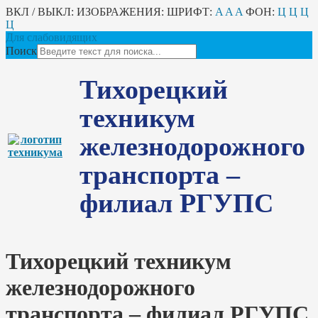
ВКЛ / ВЫКЛ:
ИЗОБРАЖЕНИЯ:
ШРИФТ:
A
A
A
ФОН:
Ц
Ц
Ц
Ц
Для слабовидящих
Поиск
Тихорецкий
техникум
железнодорожного
транспорта –
филиал РГУПС
Тихорецкий техникум
железнодорожного
транспорта – филиал РГУПС