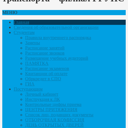
МЕНЮ
Главная
Сведения об образовательной организации
Студентам
Правила внутреннего распорядка
Замены
Расписание занятий
Расписание звонков
Размещение учебных аудиторий
ПАМЯТКА
Расписание экзаменов
Квитанции об оплате
Обркредит в СПО
ГИА
Поступающим
Личный кабинет
Инструкция к ЛК
Контрольные цифры приема
ЦЕНТРЫ ПРИТЯЖЕНИЯ
Список лиц, подавших документы
ОТБОРОЧНАЯ КОМИССИЯ
ДЕНЬ ОТКРЫТЫХ ДВЕРЕЙ