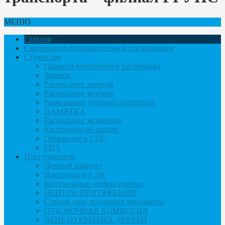
МЕНЮ
Главная
Сведения об образовательной организации
Студентам
Правила внутреннего распорядка
Замены
Расписание занятий
Расписание звонков
Размещение учебных аудиторий
ПАМЯТКА
Расписание экзаменов
Квитанции об оплате
Обркредит в СПО
ГИА
Поступающим
Личный кабинет
Инструкция к ЛК
Контрольные цифры приема
ЦЕНТРЫ ПРИТЯЖЕНИЯ
Список лиц, подавших документы
ОТБОРОЧНАЯ КОМИССИЯ
ДЕНЬ ОТКРЫТЫХ ДВЕРЕЙ