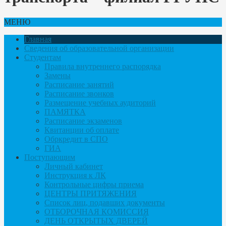
МЕНЮ
Главная
Сведения об образовательной организации
Студентам
Правила внутреннего распорядка
Замены
Расписание занятий
Расписание звонков
Размещение учебных аудиторий
ПАМЯТКА
Расписание экзаменов
Квитанции об оплате
Обркредит в СПО
ГИА
Поступающим
Личный кабинет
Инструкция к ЛК
Контрольные цифры приема
ЦЕНТРЫ ПРИТЯЖЕНИЯ
Список лиц, подавших документы
ОТБОРОЧНАЯ КОМИССИЯ
ДЕНЬ ОТКРЫТЫХ ДВЕРЕЙ